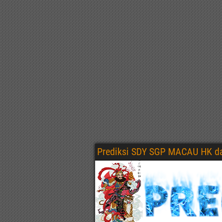
Prediksi SDY SGP MACAU HK d