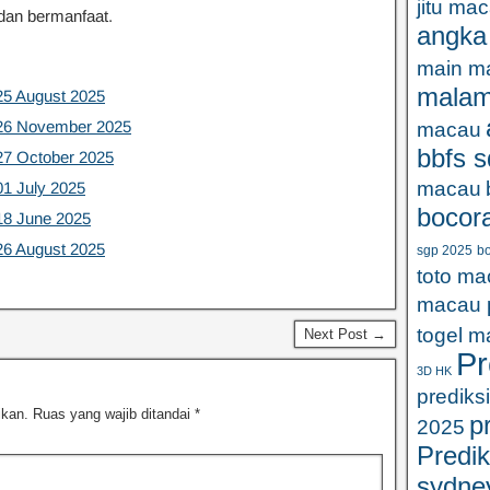
jitu ma
dan bermanfaat.
angka 
main m
malam 
5 August 2025
26 November 2025
macau
bbfs s
27 October 2025
macau
1 July 2025
bocor
18 June 2025
6 August 2025
sgp 2025
bo
toto ma
macau 
togel m
Next Post →
Pr
3D HK
prediks
ikan.
Ruas yang wajib ditandai
*
p
2025
Predik
sydne