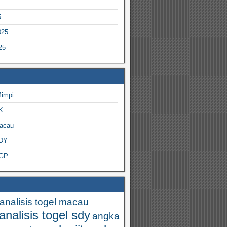
5
025
25
Mimpi
K
Macau
SDY
SGP
analisis togel macau
analisis togel sdy
angka