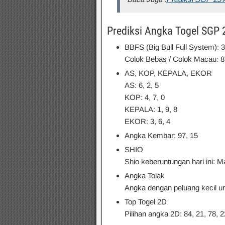
Prediksi Angka Togel SGP
BBFS (Big Bull Full System): 
Colok Bebas / Colok Macau: 8 /
AS, KOP, KEPALA, EKOR
AS: 6, 2, 5
KOP: 4, 7, 0
KEPALA: 1, 9, 8
EKOR: 3, 6, 4
Angka Kembar: 97, 15
SHIO
Shio keberuntungan hari ini: M
Angka Tolak
Angka dengan peluang kecil unt
Top Togel 2D
Pilihan angka 2D: 84, 21, 78, 22