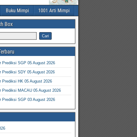
Buku Mimpi
1001 Arti Mimpi
ch Box
Terbaru
r Prediksi SGP 05 August 2026
r Prediksi SDY 05 August 2026
 Prediksi HK 05 August 2026
r Prediksi MACAU 05 August 2026
r Prediksi SGP 03 August 2026
026