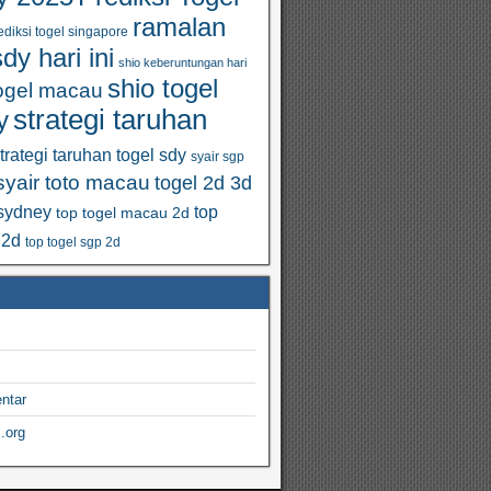
ramalan
ediksi togel singapore
dy hari ini
shio keberuntungan hari
shio togel
togel macau
strategi taruhan
y
trategi taruhan togel sdy
syair sgp
syair toto macau
togel 2d 3d
 sydney
top
top togel macau 2d
 2d
top togel sgp 2d
ntar
.org