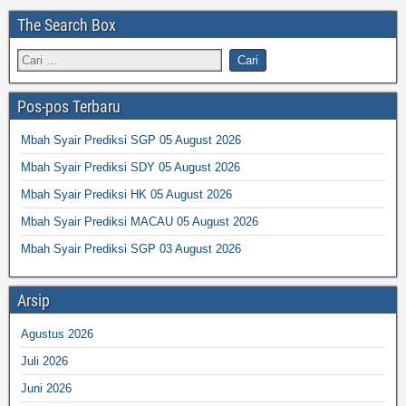
The Search Box
Pos-pos Terbaru
Mbah Syair Prediksi SGP 05 August 2026
Mbah Syair Prediksi SDY 05 August 2026
Mbah Syair Prediksi HK 05 August 2026
Mbah Syair Prediksi MACAU 05 August 2026
Mbah Syair Prediksi SGP 03 August 2026
Arsip
Agustus 2026
Juli 2026
Juni 2026