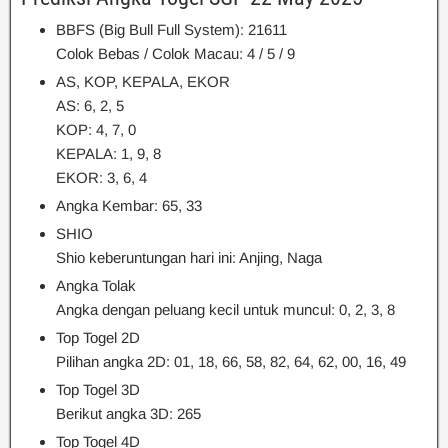
BBFS (Big Bull Full System): 21611
Colok Bebas / Colok Macau: 4 / 5 / 9
AS, KOP, KEPALA, EKOR
AS: 6, 2, 5
KOP: 4, 7, 0
KEPALA: 1, 9, 8
EKOR: 3, 6, 4
Angka Kembar: 65, 33
SHIO
Shio keberuntungan hari ini: Anjing, Naga
Angka Tolak
Angka dengan peluang kecil untuk muncul: 0, 2, 3, 8
Top Togel 2D
Pilihan angka 2D: 01, 18, 66, 58, 82, 64, 62, 00, 16, 49
Top Togel 3D
Berikut angka 3D: 265
Top Togel 4D