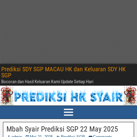
Prediksi SDY SGP MACAU HK dan Keluaran SDY HK
SGP
Bocoran dan Hasil Keluaran Kami Update Setiap Hari
Mbah Syair Prediksi SGP 22 May 2025
admin
Mei 21, 2025
Prediksi SGP
Comments