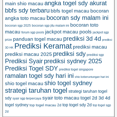
angka togel sdy akurat
main shio macau
bbfs sdy terbaru
bbfs togel macau
bocoran
bocoran sdy malam ini
angka toto macau
bocoran toto
bocoran sgp 2025
bocoran sgp jitu malam ini
macau
jackpot macau pools
forum sgp pools
jackpot sgp
prediksi 3d 4d
panduan togel macau
prize
prediksi
Prediksi Keramat
prediksi macau
3D HK
prediksi sdy
prediksi macau 2025
prediksi sgp
prediksi sydney 2025
Prediksi Syair
Prediksi Togel SDY
prediksi togel singapore
ramalan togel sdy hari ini
shio keberuntungan hari ini
shio togel sydney
shio togel macau
strategi taruhan togel
strategi taruhan togel
syair toto macau
togel 2d 3d 4d
sdy
syair sgp terpercaya
togel sydney
top togel sdy 2d
top togel macau 2d
top togel sgp
2d