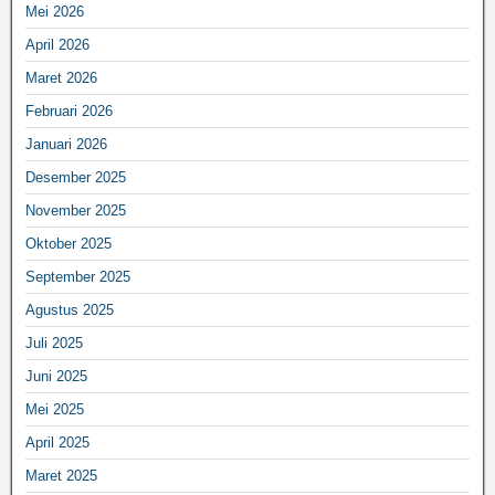
Mei 2026
April 2026
Maret 2026
Februari 2026
Januari 2026
Desember 2025
November 2025
Oktober 2025
September 2025
Agustus 2025
Juli 2025
Juni 2025
Mei 2025
April 2025
Maret 2025