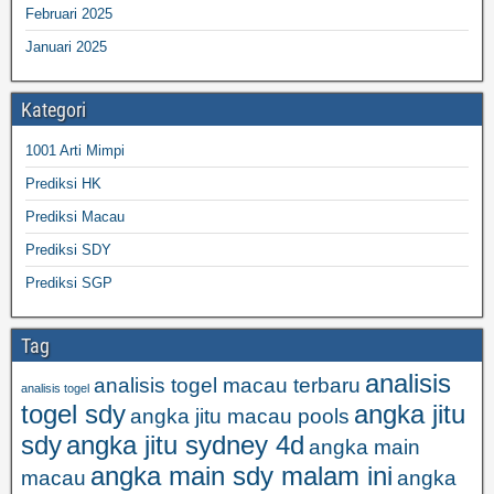
Februari 2025
Januari 2025
Kategori
1001 Arti Mimpi
Prediksi HK
Prediksi Macau
Prediksi SDY
Prediksi SGP
Tag
analisis
analisis togel macau terbaru
analisis togel
togel sdy
angka jitu
angka jitu macau pools
sdy
angka jitu sydney 4d
angka main
angka main sdy malam ini
macau
angka