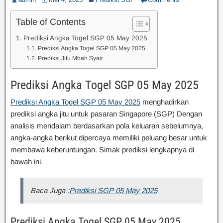
Table of Contents
Prediksi Angka Togel SGP 05 May 2025
Prediksi Angka Togel SGP 05 May 2025
Prediksi Jitu Mbah Syair
Prediksi Angka Togel SGP 05 May 2025
Prediksi Angka Togel SGP 05 May 2025
menghadirkan
prediksi angka jitu untuk pasaran Singapore (SGP) Dengan
analisis mendalam berdasarkan pola keluaran sebelumnya,
angka-angka berikut dipercaya memiliki peluang besar untuk
membawa keberuntungan. Simak prediksi lengkapnya di
bawah ini.
Baca Juga :
Prediksi SGP 05 May 2025
Prediksi Angka Togel SGP 05 May 2025