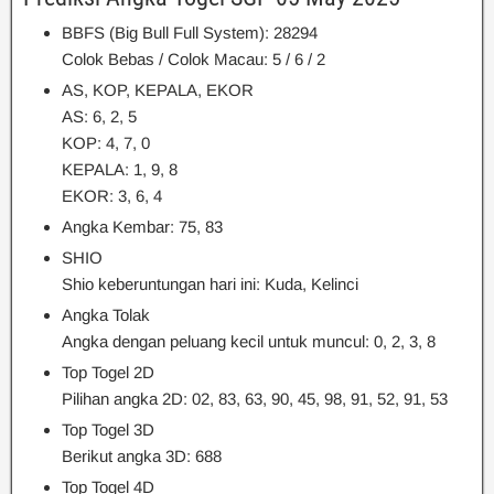
BBFS (Big Bull Full System): 28294
Colok Bebas / Colok Macau: 5 / 6 / 2
AS, KOP, KEPALA, EKOR
AS: 6, 2, 5
KOP: 4, 7, 0
KEPALA: 1, 9, 8
EKOR: 3, 6, 4
Angka Kembar: 75, 83
SHIO
Shio keberuntungan hari ini: Kuda, Kelinci
Angka Tolak
Angka dengan peluang kecil untuk muncul: 0, 2, 3, 8
Top Togel 2D
Pilihan angka 2D: 02, 83, 63, 90, 45, 98, 91, 52, 91, 53
Top Togel 3D
Berikut angka 3D: 688
Top Togel 4D