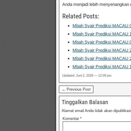
Anda menjadi lebih menyenangkan 
Related Posts:
Mbah Syair Prediksi MACAU 
Mbah Syair Prediksi MACAU 
Mbah Syair Prediksi MACAU 
Mbah Syair Prediksi MACAU 
Mbah Syair Prediksi MACAU 
Mbah Syair Prediksi MACAU 
Updated: Juni 2, 2026 — 12:09 pm
← Previous Post
Tinggalkan Balasan
Alamat email Anda tidak akan dipublikas
Komentar
*