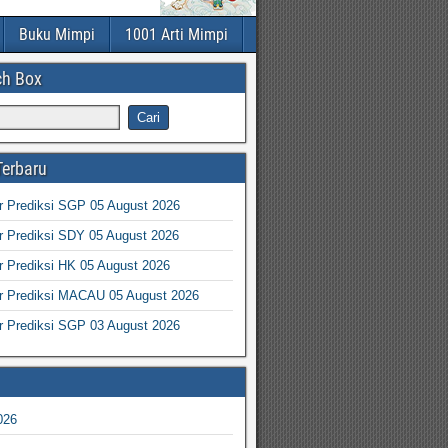
Buku Mimpi
1001 Arti Mimpi
ch Box
Terbaru
r Prediksi SGP 05 August 2026
r Prediksi SDY 05 August 2026
 Prediksi HK 05 August 2026
r Prediksi MACAU 05 August 2026
r Prediksi SGP 03 August 2026
026