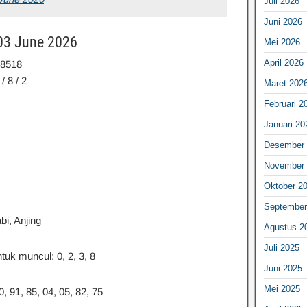
Juli 2026
Juni 2026
 03 June 2026
Mei 2026
April 2026
58518
 8 / 2
Maret 202
Februari 2
Januari 20
Desember 
November 
Oktober 2
September
bi, Anjing
Agustus 2
Juli 2025
uk muncul: 0, 2, 3, 8
Juni 2025
Mei 2025
, 91, 85, 04, 05, 82, 75