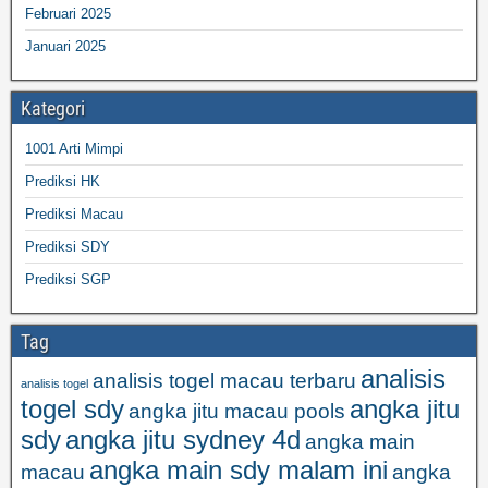
Februari 2025
Januari 2025
Kategori
1001 Arti Mimpi
Prediksi HK
Prediksi Macau
Prediksi SDY
Prediksi SGP
Tag
analisis
analisis togel macau terbaru
analisis togel
togel sdy
angka jitu
angka jitu macau pools
sdy
angka jitu sydney 4d
angka main
angka main sdy malam ini
macau
angka