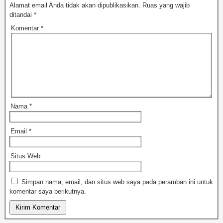
Alamat email Anda tidak akan dipublikasikan.
Ruas yang wajib
ditandai
*
Komentar
*
Nama
*
Email
*
Situs Web
Simpan nama, email, dan situs web saya pada peramban ini untuk
komentar saya berikutnya.