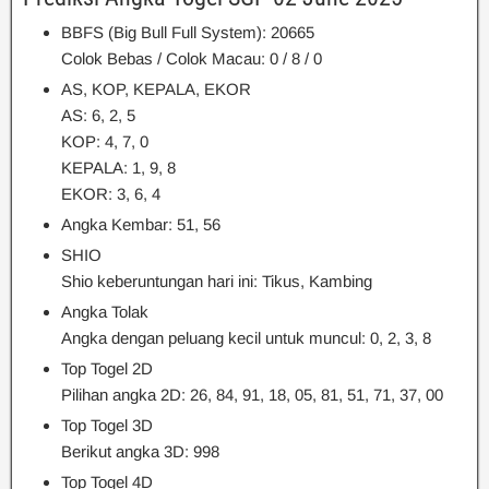
BBFS (Big Bull Full System): 20665
Colok Bebas / Colok Macau: 0 / 8 / 0
AS, KOP, KEPALA, EKOR
AS: 6, 2, 5
KOP: 4, 7, 0
KEPALA: 1, 9, 8
EKOR: 3, 6, 4
Angka Kembar: 51, 56
SHIO
Shio keberuntungan hari ini: Tikus, Kambing
Angka Tolak
Angka dengan peluang kecil untuk muncul: 0, 2, 3, 8
Top Togel 2D
Pilihan angka 2D: 26, 84, 91, 18, 05, 81, 51, 71, 37, 00
Top Togel 3D
Berikut angka 3D: 998
Top Togel 4D