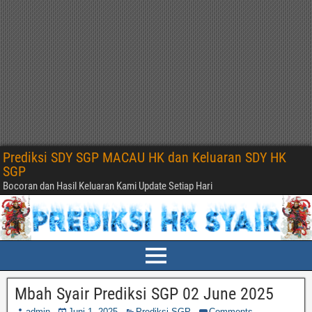
Prediksi SDY SGP MACAU HK dan Keluaran SDY HK
SGP
Bocoran dan Hasil Keluaran Kami Update Setiap Hari
Mbah Syair Prediksi SGP 02 June 2025
admin
Juni 1, 2025
Prediksi SGP
Comments