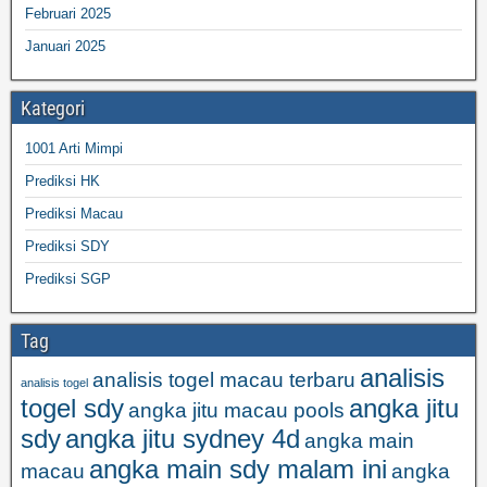
Februari 2025
Januari 2025
Kategori
1001 Arti Mimpi
Prediksi HK
Prediksi Macau
Prediksi SDY
Prediksi SGP
Tag
analisis
analisis togel macau terbaru
analisis togel
togel sdy
angka jitu
angka jitu macau pools
sdy
angka jitu sydney 4d
angka main
angka main sdy malam ini
macau
angka