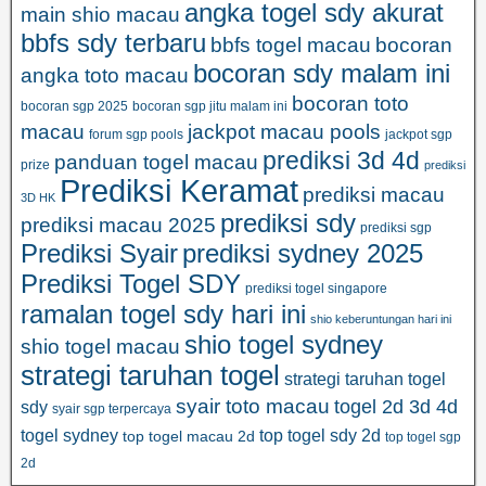
angka togel sdy akurat
main shio macau
bbfs sdy terbaru
bbfs togel macau
bocoran
bocoran sdy malam ini
angka toto macau
bocoran toto
bocoran sgp 2025
bocoran sgp jitu malam ini
macau
jackpot macau pools
forum sgp pools
jackpot sgp
prediksi 3d 4d
panduan togel macau
prize
prediksi
Prediksi Keramat
prediksi macau
3D HK
prediksi sdy
prediksi macau 2025
prediksi sgp
prediksi sydney 2025
Prediksi Syair
Prediksi Togel SDY
prediksi togel singapore
ramalan togel sdy hari ini
shio keberuntungan hari ini
shio togel sydney
shio togel macau
strategi taruhan togel
strategi taruhan togel
syair toto macau
togel 2d 3d 4d
sdy
syair sgp terpercaya
togel sydney
top togel sdy 2d
top togel macau 2d
top togel sgp
2d