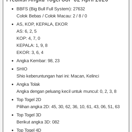
BBFS (Big Bull Full System): 27632
Colok Bebas / Colok Macau: 2 / 8 / 0
AS, KOP, KEPALA, EKOR
AS: 6, 2, 5
KOP: 4, 7, 0
KEPALA: 1, 9, 8
EKOR: 3, 6, 4
Angka Kembar: 98, 23
SHIO
Shio keberuntungan hari ini: Macan, Kelinci
Angka Tolak
Angka dengan peluang kecil untuk muncul: 0, 2, 3, 8
Top Togel 2D
Pilihan angka 2D: 45, 30, 62, 36, 10, 61, 43, 06, 51, 63
Top Togel 3D
Berikut angka 3D: 082
Top Togel 4D