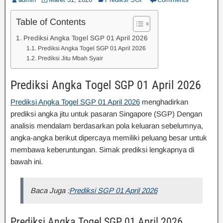
Table of Contents
Prediksi Angka Togel SGP 01 April 2026
Prediksi Angka Togel SGP 01 April 2026
Prediksi Jitu Mbah Syair
Prediksi Angka Togel SGP 01 April 2026
Prediksi Angka Togel SGP 01 April 2026
menghadirkan
prediksi angka jitu untuk pasaran Singapore (SGP) Dengan
analisis mendalam berdasarkan pola keluaran sebelumnya,
angka-angka berikut dipercaya memiliki peluang besar untuk
membawa keberuntungan. Simak prediksi lengkapnya di
bawah ini.
Baca Juga :
Prediksi SGP 01 April 2026
Prediksi Angka Togel SGP 01 April 2026