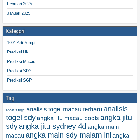
Februari 2025
Januari 2025
Kategori
1001 Arti Mimpi
Prediksi HK
Prediksi Macau
Prediksi SDY
Prediksi SGP
Tag
analisis
analisis togel macau terbaru
analisis togel
togel sdy
angka jitu
angka jitu macau pools
sdy
angka jitu sydney 4d
angka main
angka main sdy malam ini
macau
angka