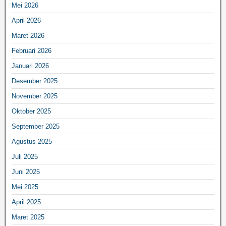
Mei 2026
April 2026
Maret 2026
Februari 2026
Januari 2026
Desember 2025
November 2025
Oktober 2025
September 2025
Agustus 2025
Juli 2025
Juni 2025
Mei 2025
April 2025
Maret 2025