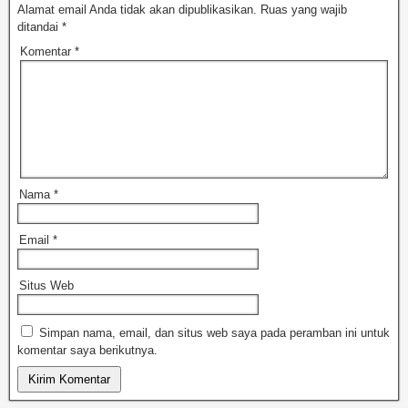
Alamat email Anda tidak akan dipublikasikan.
Ruas yang wajib
ditandai
*
Komentar
*
Nama
*
Email
*
Situs Web
Simpan nama, email, dan situs web saya pada peramban ini untuk
komentar saya berikutnya.