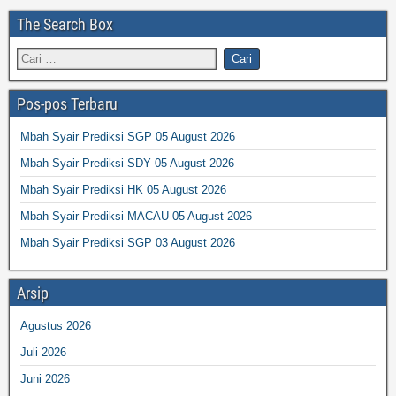
The Search Box
Pos-pos Terbaru
Mbah Syair Prediksi SGP 05 August 2026
Mbah Syair Prediksi SDY 05 August 2026
Mbah Syair Prediksi HK 05 August 2026
Mbah Syair Prediksi MACAU 05 August 2026
Mbah Syair Prediksi SGP 03 August 2026
Arsip
Agustus 2026
Juli 2026
Juni 2026