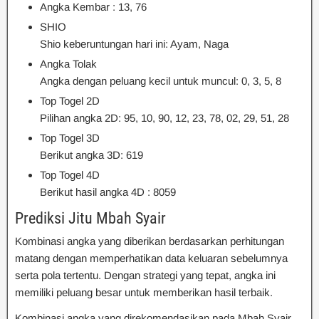
Angka Kembar : 13, 76
SHIO
Shio keberuntungan hari ini: Ayam, Naga
Angka Tolak
Angka dengan peluang kecil untuk muncul: 0, 3, 5, 8
Top Togel 2D
Pilihan angka 2D: 95, 10, 90, 12, 23, 78, 02, 29, 51, 28
Top Togel 3D
Berikut angka 3D: 619
Top Togel 4D
Berikut hasil angka 4D : 8059
Prediksi Jitu Mbah Syair
Kombinasi angka yang diberikan berdasarkan perhitungan
matang dengan memperhatikan data keluaran sebelumnya
serta pola tertentu. Dengan strategi yang tepat, angka ini
memiliki peluang besar untuk memberikan hasil terbaik.
Kombinasi angka yang direkomendasikan pada Mbah Syair