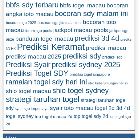
bbfs sdy terbaru
bbfs togel macau
bocoran
bocoran sdy malam ini
angka toto macau
bocoran toto
bocoran sgp 2025
bocoran sgp jitu malam ini
macau
jackpot macau pools
forum sgp pools
jackpot sgp
prediksi 3d 4d
panduan togel macau
prize
prediksi
Prediksi Keramat
prediksi macau
3D HK
prediksi sdy
prediksi macau 2025
prediksi sgp
prediksi sydney 2025
Prediksi Syair
Prediksi Togel SDY
prediksi togel singapore
ramalan togel sdy hari ini
shio keberuntungan hari ini
shio togel sydney
shio togel macau
strategi taruhan togel
strategi taruhan togel
syair toto macau
togel 2d 3d 4d
sdy
syair sgp terpercaya
togel sydney
top togel sdy 2d
top togel macau 2d
top togel sgp
2d