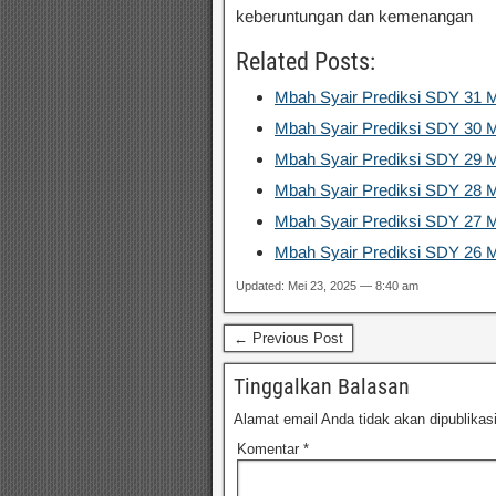
keberuntungan dan kemenangan
Related Posts:
Mbah Syair Prediksi SDY 31 
Mbah Syair Prediksi SDY 30 
Mbah Syair Prediksi SDY 29 
Mbah Syair Prediksi SDY 28 
Mbah Syair Prediksi SDY 27 
Mbah Syair Prediksi SDY 26 
Updated: Mei 23, 2025 — 8:40 am
← Previous Post
Tinggalkan Balasan
Alamat email Anda tidak akan dipublikas
Komentar
*