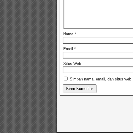
Nama
*
Email
*
Situs Web
Simpan nama, email, dan situs web 