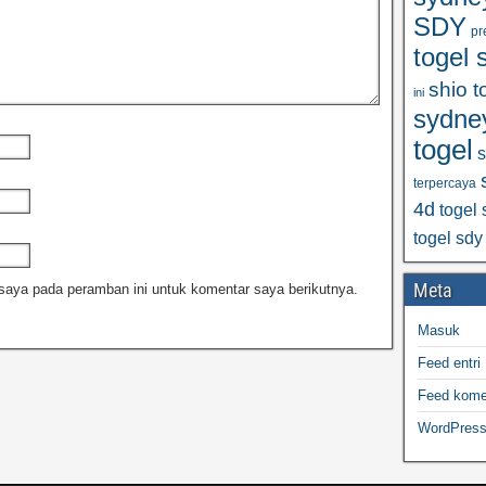
SDY
pr
togel s
shio 
ini
sydne
togel
s
terpercaya
4d
togel
togel sdy
Meta
saya pada peramban ini untuk komentar saya berikutnya.
Masuk
Feed entri
Feed kome
WordPress