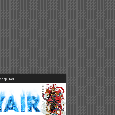
tiap Hari