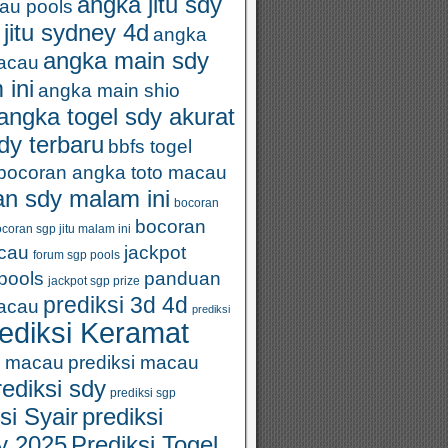
angka jitu sdy
cau pools
jitu sydney 4d
angka
angka main sdy
acau
ini
angka main shio
angka togel sdy akurat
dy terbaru
bbfs togel
bocoran angka toto macau
an sdy malam ini
bocoran
bocoran
coran sgp jitu malam ini
cau
jackpot
forum sgp pools
pools
panduan
jackpot sgp prize
prediksi 3d 4d
acau
prediksi
ediksi Keramat
i macau
prediksi macau
rediksi sdy
prediksi sgp
prediksi
si Syair
y 2025
Prediksi Togel