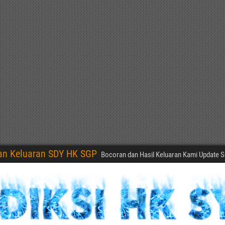
an Keluaran SDY HK SGP
Bocoran dan Hasil Keluaran Kami Update Se