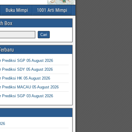
Buku Mimpi
1001 Arti Mimpi
ch Box
Terbaru
r Prediksi SGP 05 August 2026
r Prediksi SDY 05 August 2026
 Prediksi HK 05 August 2026
r Prediksi MACAU 05 August 2026
r Prediksi SGP 03 August 2026
026