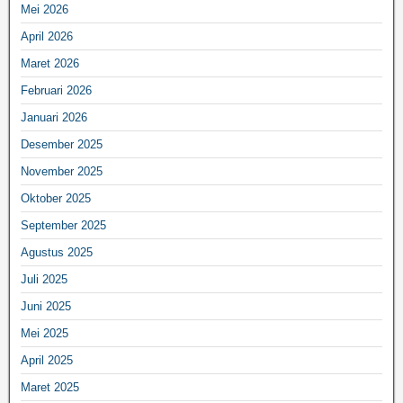
Mei 2026
April 2026
Maret 2026
Februari 2026
Januari 2026
Desember 2025
November 2025
Oktober 2025
September 2025
Agustus 2025
Juli 2025
Juni 2025
Mei 2025
April 2025
Maret 2025