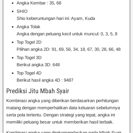
Angka Kembar : 35, 68
SHIO
Shio keberuntungan hari ini: Ayam, Kuda
Angka Tolak
Angka dengan peluang kecil untuk muncul: 0, 3, 5, 8
Top Togel 2D
Pilihan angka 2D: 91, 69, 56, 34, 18, 67, 30, 28, 66, 48
Top Togel 3D
Berikut angka 3D: 648
Top Togel 4D
Berikut hasil angka 4D : 9487
Prediksi Jitu Mbah Syair
Kombinasi angka yang diberikan berdasarkan perhitungan
matang dengan memperhatikan data keluaran sebelumnya
serta pola tertentu. Dengan strategi yang tepat, angka ini
memiliki peluang besar untuk memberikan hasil terbaik.
Kombinasi angka yang direkomendasikan pada Mbah Syair