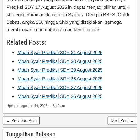
Prediksi SDY 17 August 2025 ini dapat menjadi pilihan untuk
strategi permainan di pasaran Sydney. Dengan BBFS, Colok
Bebas, angka 2D, hingga Shio yang disediakan, semoga
memberikan keberuntungan dan kemenangan
Related Posts:
Mbah Syair Prediksi SDY 31 August 2025
Mbah Syair Prediksi SDY 30 August 2025
Mbah Syair Prediksi SDY 29 August 2025
Mbah Syair Prediksi SDY 28 August 2025
Mbah Syair Prediksi SDY 27 August 2025
Mbah Syair Prediksi SDY 26 August 2025
Updated: Agustus 16, 2025 — 8:42 am
← Previous Post
Next Post →
Tinggalkan Balasan