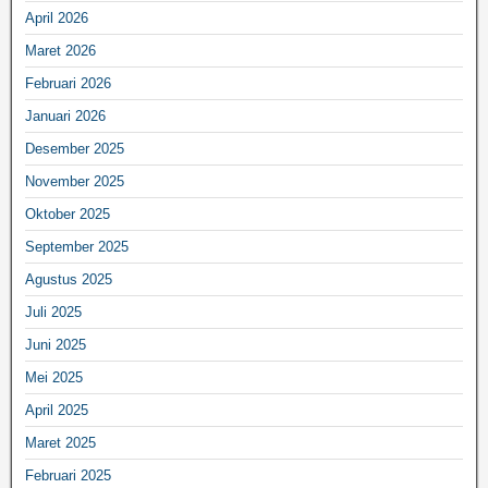
April 2026
Maret 2026
Februari 2026
Januari 2026
Desember 2025
November 2025
Oktober 2025
September 2025
Agustus 2025
Juli 2025
Juni 2025
Mei 2025
April 2025
Maret 2025
Februari 2025