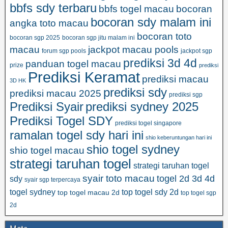
bbfs sdy terbaru
bbfs togel macau
bocoran
bocoran sdy malam ini
angka toto macau
bocoran toto
bocoran sgp 2025
bocoran sgp jitu malam ini
macau
jackpot macau pools
forum sgp pools
jackpot sgp
prediksi 3d 4d
panduan togel macau
prize
prediksi
Prediksi Keramat
prediksi macau
3D HK
prediksi sdy
prediksi macau 2025
prediksi sgp
prediksi sydney 2025
Prediksi Syair
Prediksi Togel SDY
prediksi togel singapore
ramalan togel sdy hari ini
shio keberuntungan hari ini
shio togel sydney
shio togel macau
strategi taruhan togel
strategi taruhan togel
syair toto macau
togel 2d 3d 4d
sdy
syair sgp terpercaya
togel sydney
top togel sdy 2d
top togel macau 2d
top togel sgp
2d