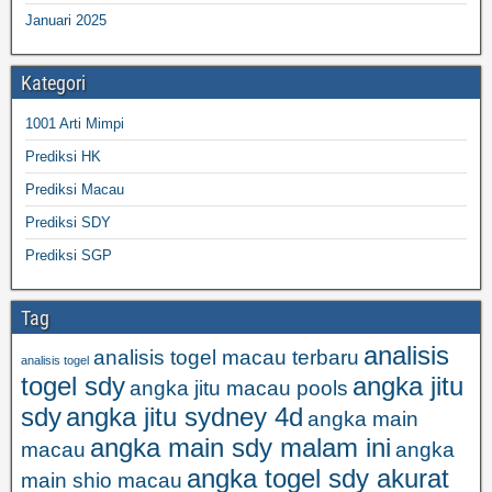
Januari 2025
Kategori
1001 Arti Mimpi
Prediksi HK
Prediksi Macau
Prediksi SDY
Prediksi SGP
Tag
analisis
analisis togel macau terbaru
analisis togel
togel sdy
angka jitu
angka jitu macau pools
sdy
angka jitu sydney 4d
angka main
angka main sdy malam ini
macau
angka
angka togel sdy akurat
main shio macau