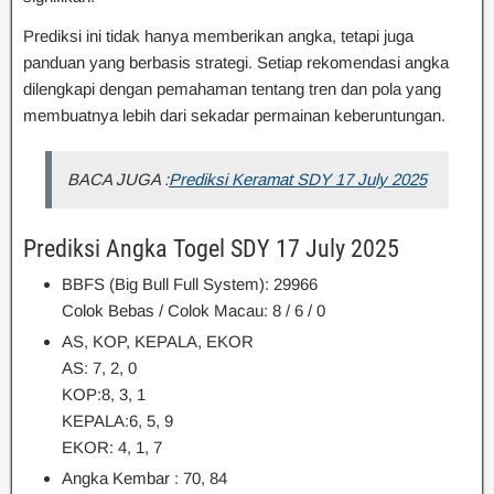
Prediksi ini tidak hanya memberikan angka, tetapi juga
panduan yang berbasis strategi. Setiap rekomendasi angka
dilengkapi dengan pemahaman tentang tren dan pola yang
membuatnya lebih dari sekadar permainan keberuntungan.
BACA JUGA :
Prediksi Keramat SDY 17 July 2025
Prediksi Angka Togel SDY 17 July 2025
BBFS (Big Bull Full System): 29966
Colok Bebas / Colok Macau: 8 / 6 / 0
AS, KOP, KEPALA, EKOR
AS: 7, 2, 0
KOP:8, 3, 1
KEPALA:6, 5, 9
EKOR: 4, 1, 7
Angka Kembar : 70, 84