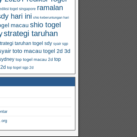
ramalan
ediksi togel singapore
dy hari ini
shio keberuntungan hari
shio togel
togel macau
strategi taruhan
y
trategi taruhan togel sdy
syair sgp
syair toto macau
togel 2d 3d
 sydney
top
top togel macau 2d
 2d
top togel sgp 2d
ntar
.org