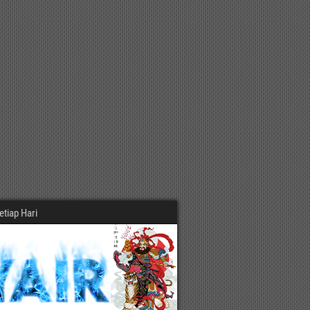
tiap Hari