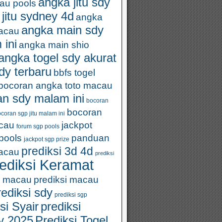
angka jitu sdy
cau pools
jitu sydney 4d
angka
angka main sdy
acau
ini
angka main shio
angka togel sdy akurat
dy terbaru
bbfs togel
bocoran angka toto macau
an sdy malam ini
bocoran
bocoran
coran sgp jitu malam ini
cau
jackpot
forum sgp pools
pools
panduan
jackpot sgp prize
prediksi 3d 4d
acau
prediksi
ediksi Keramat
i macau
prediksi macau
rediksi sdy
prediksi sgp
prediksi
si Syair
y 2025
Prediksi Togel