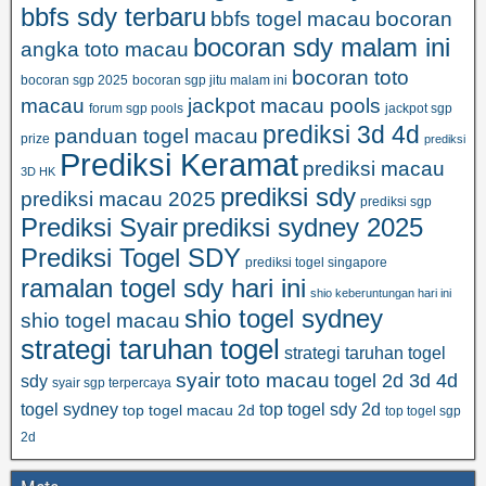
bbfs sdy terbaru
bbfs togel macau
bocoran
bocoran sdy malam ini
angka toto macau
bocoran toto
bocoran sgp 2025
bocoran sgp jitu malam ini
macau
jackpot macau pools
forum sgp pools
jackpot sgp
prediksi 3d 4d
panduan togel macau
prize
prediksi
Prediksi Keramat
prediksi macau
3D HK
prediksi sdy
prediksi macau 2025
prediksi sgp
prediksi sydney 2025
Prediksi Syair
Prediksi Togel SDY
prediksi togel singapore
ramalan togel sdy hari ini
shio keberuntungan hari ini
shio togel sydney
shio togel macau
strategi taruhan togel
strategi taruhan togel
syair toto macau
togel 2d 3d 4d
sdy
syair sgp terpercaya
togel sydney
top togel sdy 2d
top togel macau 2d
top togel sgp
2d