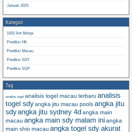
Januari 2025
Kategori
1001 Arti Mimpi
Prediksi HK
Prediksi Macau
Prediksi SDY
Prediksi SGP
Tag
analisis
analisis togel macau terbaru
analisis togel
togel sdy
angka jitu
angka jitu macau pools
sdy
angka jitu sydney 4d
angka main
angka main sdy malam ini
macau
angka
angka togel sdy akurat
main shio macau