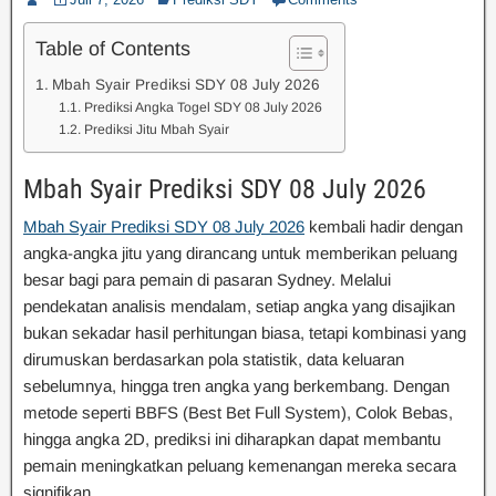
Table of Contents
Mbah Syair Prediksi SDY 08 July 2026
Prediksi Angka Togel SDY 08 July 2026
Prediksi Jitu Mbah Syair
Mbah Syair Prediksi SDY 08 July 2026
Mbah Syair Prediksi SDY 08 July 2026
kembali hadir dengan
angka-angka jitu yang dirancang untuk memberikan peluang
besar bagi para pemain di pasaran Sydney. Melalui
pendekatan analisis mendalam, setiap angka yang disajikan
bukan sekadar hasil perhitungan biasa, tetapi kombinasi yang
dirumuskan berdasarkan pola statistik, data keluaran
sebelumnya, hingga tren angka yang berkembang. Dengan
metode seperti BBFS (Best Bet Full System), Colok Bebas,
hingga angka 2D, prediksi ini diharapkan dapat membantu
pemain meningkatkan peluang kemenangan mereka secara
signifikan.