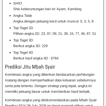
SHIO
Shio keberuntungan hari ini: Ayam, Kambing
Angka Tolak
Angka dengan peluang kecil untuk muncul: 0, 3, 5, 8
Top Togel 2D
Pilihan angka 2D: 23, 97, 09, 21, 39, 24, 77, 46, 87, 51
Top Togel 3D
Berikut angka 3D: 229
Top Togel 4D
Berikut hasil angka 4D : 6764
Prediksi Jitu Mbah Syair
Kombinasi angka yang diberikan berdasarkan perhitungan
matang dengan memperhatikan data keluaran sebelumnya
serta pola tertentu. Dengan strategi yang tepat, angka ini
memiliki peluang besar untuk memberikan hasil terbaik.
Kombinasi angka yang direkomendasikan pada Mbah Syair
Prediksi SDY 08 July 2026 ini dapat menjadi pilihan untuk