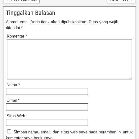
Tinggalkan Balasan
Alamat email Anda tidak akan dipublikasikan.
Ruas yang wajib
ditandai
*
Komentar
*
Nama
*
Email
*
Situs Web
Simpan nama, email, dan situs web saya pada peramban ini untuk
komentar saya berikutnya.