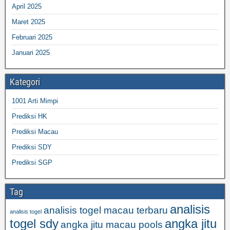
April 2025
Maret 2025
Februari 2025
Januari 2025
Kategori
1001 Arti Mimpi
Prediksi HK
Prediksi Macau
Prediksi SDY
Prediksi SGP
Tag
analisis
analisis togel macau terbaru
analisis togel
togel sdy
angka jitu
angka jitu macau pools