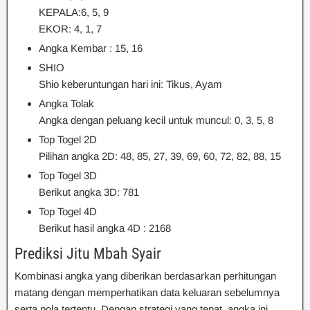
KEPALA:6, 5, 9
EKOR: 4, 1, 7
Angka Kembar : 15, 16
SHIO
Shio keberuntungan hari ini: Tikus, Ayam
Angka Tolak
Angka dengan peluang kecil untuk muncul: 0, 3, 5, 8
Top Togel 2D
Pilihan angka 2D: 48, 85, 27, 39, 69, 60, 72, 82, 88, 15
Top Togel 3D
Berikut angka 3D: 781
Top Togel 4D
Berikut hasil angka 4D : 2168
Prediksi Jitu Mbah Syair
Kombinasi angka yang diberikan berdasarkan perhitungan
matang dengan memperhatikan data keluaran sebelumnya
serta pola tertentu. Dengan strategi yang tepat, angka ini