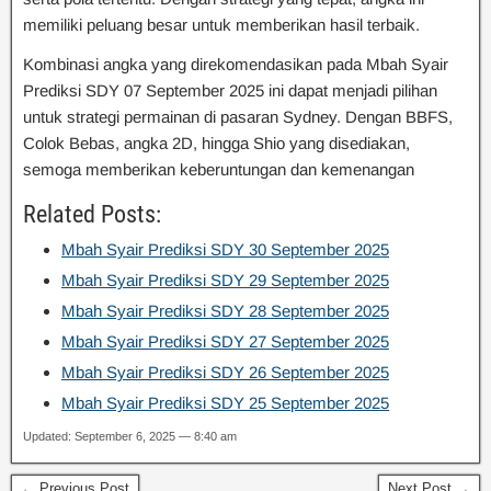
memiliki peluang besar untuk memberikan hasil terbaik.
Kombinasi angka yang direkomendasikan pada Mbah Syair
Prediksi SDY 07 September 2025 ini dapat menjadi pilihan
untuk strategi permainan di pasaran Sydney. Dengan BBFS,
Colok Bebas, angka 2D, hingga Shio yang disediakan,
semoga memberikan keberuntungan dan kemenangan
Related Posts:
Mbah Syair Prediksi SDY 30 September 2025
Mbah Syair Prediksi SDY 29 September 2025
Mbah Syair Prediksi SDY 28 September 2025
Mbah Syair Prediksi SDY 27 September 2025
Mbah Syair Prediksi SDY 26 September 2025
Mbah Syair Prediksi SDY 25 September 2025
Updated: September 6, 2025 — 8:40 am
← Previous Post
Next Post →