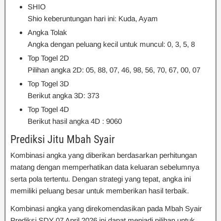
SHIO
Shio keberuntungan hari ini: Kuda, Ayam
Angka Tolak
Angka dengan peluang kecil untuk muncul: 0, 3, 5, 8
Top Togel 2D
Pilihan angka 2D: 05, 88, 07, 46, 98, 56, 70, 67, 00, 07
Top Togel 3D
Berikut angka 3D: 373
Top Togel 4D
Berikut hasil angka 4D : 9060
Prediksi Jitu Mbah Syair
Kombinasi angka yang diberikan berdasarkan perhitungan
matang dengan memperhatikan data keluaran sebelumnya
serta pola tertentu. Dengan strategi yang tepat, angka ini
memiliki peluang besar untuk memberikan hasil terbaik.
Kombinasi angka yang direkomendasikan pada Mbah Syair
Prediksi SDY 07 April 2026 ini dapat menjadi pilihan untuk