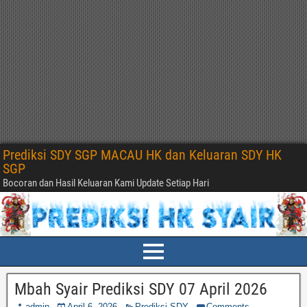
Prediksi SDY SGP MACAU HK dan Keluaran SDY HK
SGP
Bocoran dan Hasil Keluaran Kami Update Setiap Hari
Mbah Syair Prediksi SDY 07 April 2026
admin
April 6, 2026
Prediksi SDY
Comments