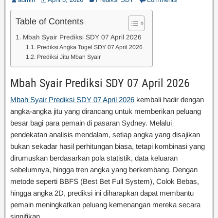
Table of Contents
Mbah Syair Prediksi SDY 07 April 2026
Prediksi Angka Togel SDY 07 April 2026
Prediksi Jitu Mbah Syair
Mbah Syair Prediksi SDY 07 April 2026
Mbah Syair Prediksi SDY 07 April 2026
kembali hadir dengan
angka-angka jitu yang dirancang untuk memberikan peluang
besar bagi para pemain di pasaran Sydney. Melalui
pendekatan analisis mendalam, setiap angka yang disajikan
bukan sekadar hasil perhitungan biasa, tetapi kombinasi yang
dirumuskan berdasarkan pola statistik, data keluaran
sebelumnya, hingga tren angka yang berkembang. Dengan
metode seperti BBFS (Best Bet Full System), Colok Bebas,
hingga angka 2D, prediksi ini diharapkan dapat membantu
pemain meningkatkan peluang kemenangan mereka secara
signifikan.