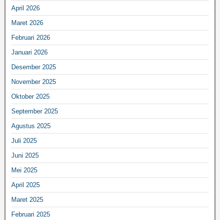
April 2026
Maret 2026
Februari 2026
Januari 2026
Desember 2025
November 2025
Oktober 2025
September 2025
Agustus 2025
Juli 2025
Juni 2025
Mei 2025
April 2025
Maret 2025
Februari 2025