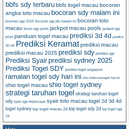
bbfs sdy terbaru
bbfs togel macau
bocoran
bocoran sdy malam ini
angka toto macau
bocoran toto
bocoran sgp 2025
bocoran sgp jitu malam ini
macau
jackpot macau pools
forum sgp pools
jackpot sgp
prediksi 3d 4d
panduan togel macau
prize
prediksi
Prediksi Keramat
prediksi macau
3D HK
prediksi sdy
prediksi macau 2025
prediksi sgp
prediksi sydney 2025
Prediksi Syair
Prediksi Togel SDY
prediksi togel singapore
ramalan togel sdy hari ini
shio keberuntungan hari ini
shio togel sydney
shio togel macau
strategi taruhan togel
strategi taruhan togel
syair toto macau
togel 2d 3d 4d
sdy
syair sgp terpercaya
togel sydney
top togel sdy 2d
top togel macau 2d
top togel sgp
2d