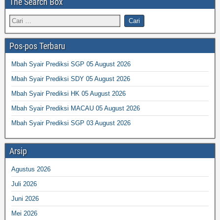
The Search Box
Pos-pos Terbaru
Mbah Syair Prediksi SGP 05 August 2026
Mbah Syair Prediksi SDY 05 August 2026
Mbah Syair Prediksi HK 05 August 2026
Mbah Syair Prediksi MACAU 05 August 2026
Mbah Syair Prediksi SGP 03 August 2026
Arsip
Agustus 2026
Juli 2026
Juni 2026
Mei 2026