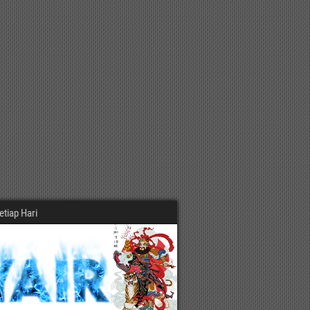
tiap Hari