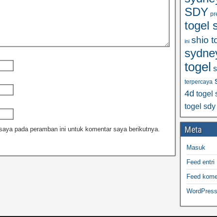
SDY
pr
togel s
shio 
ini
sydne
togel
s
terpercaya
4d
togel
togel sdy
Meta
saya pada peramban ini untuk komentar saya berikutnya.
Masuk
Feed entri
Feed kome
WordPress