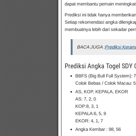
dapat membantu pemain meningkatk
Prediksi ini tidak hanya memberikan
Setiap rekomendasi angka dilengka
membuatnya lebih dari sekadar per
BACA JUGA :
Prediksi Keram
Prediksi Angka Togel SDY
BBFS (Big Bull Full System): 
Colok Bebas / Colok Macau: 5 /
AS, KOP, KEPALA, EKOR
AS: 7, 2, 0
KOP:8, 3, 1
KEPALA:6, 5, 9
EKOR: 4, 1, 7
Angka Kembar : 98, 56