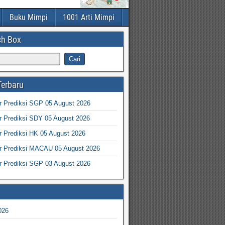
Buku Mimpi
1001 Arti Mimpi
ch Box
Terbaru
r Prediksi SGP 05 August 2026
r Prediksi SDY 05 August 2026
 Prediksi HK 05 August 2026
r Prediksi MACAU 05 August 2026
r Prediksi SGP 03 August 2026
026