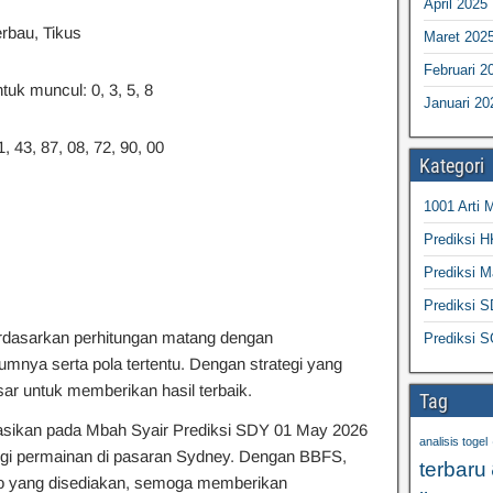
April 2025
erbau, Tikus
Maret 202
Februari 2
uk muncul: 0, 3, 5, 8
Januari 20
, 43, 87, 08, 72, 90, 00
Kategori
1001 Arti 
Prediksi H
Prediksi 
Prediksi 
rdasarkan perhitungan matang dengan
Prediksi 
mnya serta pola tertentu. Dengan strategi yang
esar untuk memberikan hasil terbaik.
Tag
sikan pada Mbah Syair Prediksi SDY 01 May 2026
analisis togel
ategi permainan di pasaran Sydney. Dengan BBFS,
terbaru
io yang disediakan, semoga memberikan