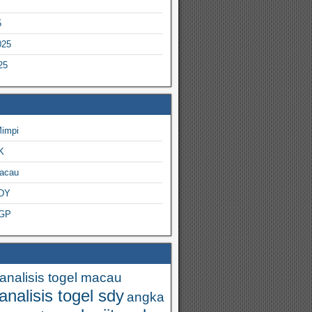
5
025
25
Mimpi
K
Macau
SDY
SGP
analisis togel macau
analisis togel sdy
angka