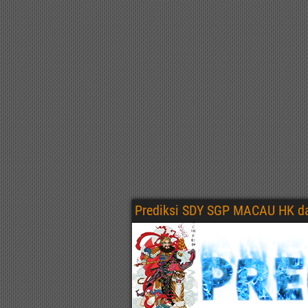
Prediksi SDY SGP MACAU HK d