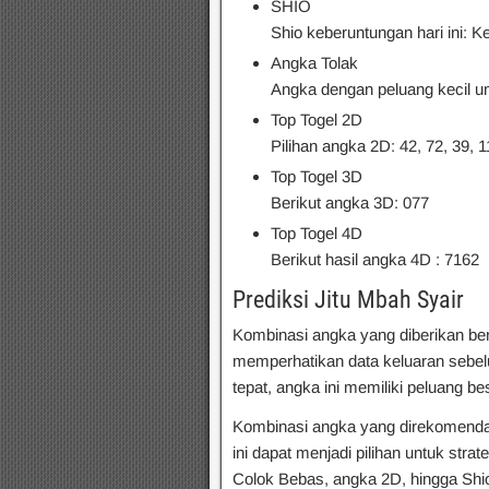
SHIO
Shio keberuntungan hari ini: K
Angka Tolak
Angka dengan peluang kecil unt
Top Togel 2D
Pilihan angka 2D: 42, 72, 39, 11
Top Togel 3D
Berikut angka 3D: 077
Top Togel 4D
Berikut hasil angka 4D : 7162
Prediksi Jitu Mbah Syair
Kombinasi angka yang diberikan be
memperhatikan data keluaran sebelu
tepat, angka ini memiliki peluang b
Kombinasi angka yang direkomenda
ini dapat menjadi pilihan untuk str
Colok Bebas, angka 2D, hingga Sh