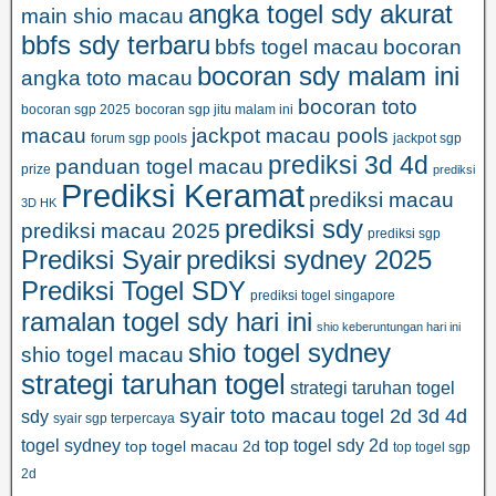
angka togel sdy akurat
main shio macau
bbfs sdy terbaru
bbfs togel macau
bocoran
bocoran sdy malam ini
angka toto macau
bocoran toto
bocoran sgp 2025
bocoran sgp jitu malam ini
macau
jackpot macau pools
forum sgp pools
jackpot sgp
prediksi 3d 4d
panduan togel macau
prize
prediksi
Prediksi Keramat
prediksi macau
3D HK
prediksi sdy
prediksi macau 2025
prediksi sgp
prediksi sydney 2025
Prediksi Syair
Prediksi Togel SDY
prediksi togel singapore
ramalan togel sdy hari ini
shio keberuntungan hari ini
shio togel sydney
shio togel macau
strategi taruhan togel
strategi taruhan togel
syair toto macau
togel 2d 3d 4d
sdy
syair sgp terpercaya
togel sydney
top togel sdy 2d
top togel macau 2d
top togel sgp
2d