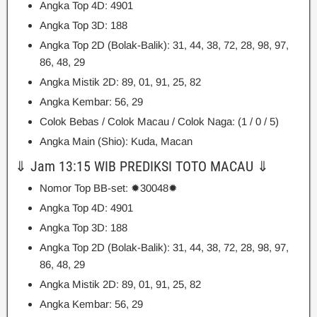
Angka Top 4D: 4901
Angka Top 3D: 188
Angka Top 2D (Bolak-Balik): 31, 44, 38, 72, 28, 98, 97,
86, 48, 29
Angka Mistik 2D: 89, 01, 91, 25, 82
Angka Kembar: 56, 29
Colok Bebas / Colok Macau / Colok Naga: (1 / 0 / 5)
Angka Main (Shio): Kuda, Macan
⇓ Jam 13:15 WIB PREDIKSI TOTO MACAU ⇓
Nomor Top BB-set: ✹30048✹
Angka Top 4D: 4901
Angka Top 3D: 188
Angka Top 2D (Bolak-Balik): 31, 44, 38, 72, 28, 98, 97,
86, 48, 29
Angka Mistik 2D: 89, 01, 91, 25, 82
Angka Kembar: 56, 29