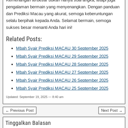
pengalaman bermain yang menyenangkan. Dengan panduan
dan Prediksi Macau yang akurat, semoga keberuntungan
selalu berpihak kepada Anda. Selamat bermain, semoga
sukses besar menanti Anda hari ini!
Related Posts:
Mbah Syair Prediksi MACAU 30 September 2025
Mbah Syair Prediksi MACAU 29 September 2025
Mbah Syair Prediksi MACAU 28 September 2025
Mbah Syair Prediksi MACAU 27 September 2025
Mbah Syair Prediksi MACAU 26 September 2025
Mbah Syair Prediksi MACAU 25 September 2025
Updated: September 19, 2025 — 8:40 am
← Previous Post
Next Post →
Tinggalkan Balasan