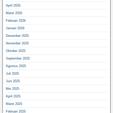
April 2026
Maret 2026
Februari 2026
Januari 2026
Desember 2025
November 2025
Oktober 2025
September 2025
Agustus 2025
Juli 2025
Juni 2025
Mei 2025
April 2025
Maret 2025
Februari 2025