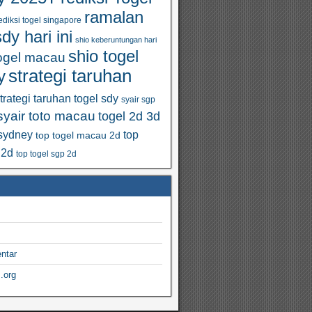
ramalan
ediksi togel singapore
dy hari ini
shio keberuntungan hari
shio togel
togel macau
strategi taruhan
y
trategi taruhan togel sdy
syair sgp
syair toto macau
togel 2d 3d
 sydney
top
top togel macau 2d
 2d
top togel sgp 2d
ntar
.org