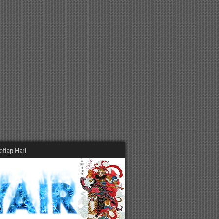
tiap Hari