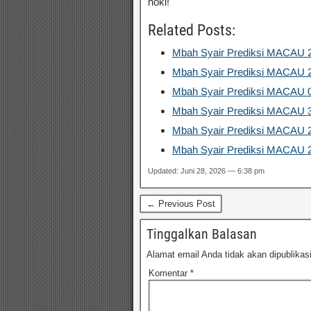
hoki!
Related Posts:
Mbah Syair Prediksi MACAU 
Mbah Syair Prediksi MACAU 
Mbah Syair Prediksi MACAU 
Mbah Syair Prediksi MACAU 
Mbah Syair Prediksi MACAU 
Mbah Syair Prediksi MACAU 
Updated: Juni 28, 2026 — 6:38 pm
← Previous Post
Tinggalkan Balasan
Alamat email Anda tidak akan dipublikas
Komentar
*