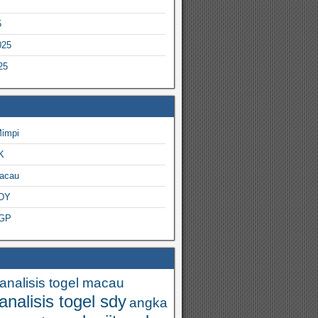
5
025
25
Mimpi
K
Macau
SDY
SGP
analisis togel macau
analisis togel sdy
angka