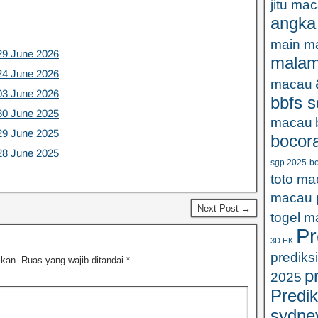
jitu ma
angka 
main m
29 June 2026
malam 
24 June 2026
macau
03 June 2026
bbfs s
30 June 2025
macau
29 June 2025
bocor
28 June 2025
sgp 2025
bo
toto ma
macau 
Next Post →
togel m
Pr
3D HK
prediks
ikan.
Ruas yang wajib ditandai
*
p
2025
Predik
sydne