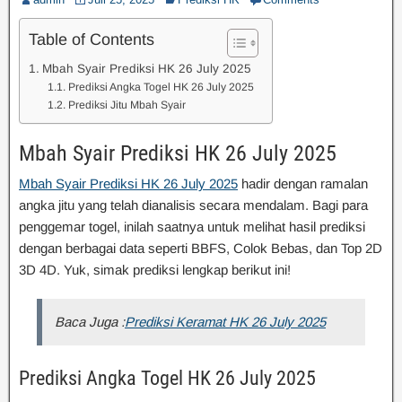
Table of Contents
Mbah Syair Prediksi HK 26 July 2025
Prediksi Angka Togel HK 26 July 2025
Prediksi Jitu Mbah Syair
Mbah Syair Prediksi HK 26 July 2025
Mbah Syair Prediksi HK 26 July 2025
hadir dengan ramalan
angka jitu yang telah dianalisis secara mendalam. Bagi para
penggemar togel, inilah saatnya untuk melihat hasil prediksi
dengan berbagai data seperti BBFS, Colok Bebas, dan Top 2D
3D 4D. Yuk, simak prediksi lengkap berikut ini!
Baca Juga :
Prediksi Keramat HK 26 July 2025
Prediksi Angka Togel HK 26 July 2025