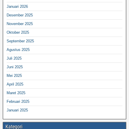
Januari 2026
Desember 2025
November 2025
Oktober 2025
September 2025
Agustus 2025
Juli 2025
Juni 2025
Mei 2025
April 2025
Maret 2025
Februari 2025
Januari 2025
Kategori