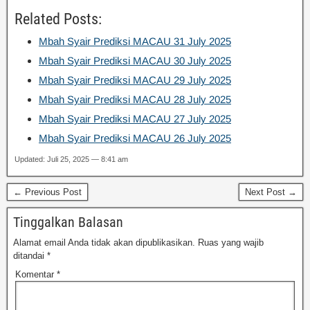
Related Posts:
Mbah Syair Prediksi MACAU 31 July 2025
Mbah Syair Prediksi MACAU 30 July 2025
Mbah Syair Prediksi MACAU 29 July 2025
Mbah Syair Prediksi MACAU 28 July 2025
Mbah Syair Prediksi MACAU 27 July 2025
Mbah Syair Prediksi MACAU 26 July 2025
Updated: Juli 25, 2025 — 8:41 am
← Previous Post
Next Post →
Tinggalkan Balasan
Alamat email Anda tidak akan dipublikasikan.
Ruas yang wajib
ditandai
*
Komentar
*