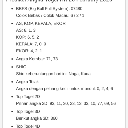
BBFS (Big Bull Full System): 07480
Colok Bebas / Colok Macau: 6 / 2 / 1
AS, KOP, KEPALA, EKOR
AS: 8, 1, 3
KOP: 6, 5, 2
KEPALA: 7, 0, 9
EKOR: 4, 2, 1
Angka Kembar: 71, 73
SHIO
Shio keberuntungan hari ini: Naga, Kuda
Angka Tolak
Angka dengan peluang kecil untuk muncul: 0, 2, 4, 6
Top Togel 2D
Pilihan angka 2D: 93, 11, 30, 23, 13, 33, 10, 77, 69, 56
Top Togel 3D
Berikut angka 3D: 360
Top Togel 4D