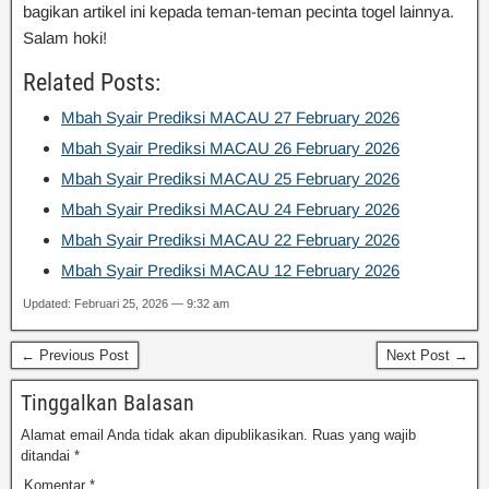
bagikan artikel ini kepada teman-teman pecinta togel lainnya.
Salam hoki!
Related Posts:
Mbah Syair Prediksi MACAU 27 February 2026
Mbah Syair Prediksi MACAU 26 February 2026
Mbah Syair Prediksi MACAU 25 February 2026
Mbah Syair Prediksi MACAU 24 February 2026
Mbah Syair Prediksi MACAU 22 February 2026
Mbah Syair Prediksi MACAU 12 February 2026
Updated: Februari 25, 2026 — 9:32 am
← Previous Post
Next Post →
Tinggalkan Balasan
Alamat email Anda tidak akan dipublikasikan.
Ruas yang wajib
ditandai
*
Komentar
*