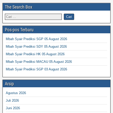
The Search Box
Pos-pos Terbaru
Mbah Syair Prediksi SGP 05 August 2026
Mbah Syair Prediksi SDY 05 August 2026
Mbah Syair Prediksi HK 05 August 2026
Mbah Syair Prediksi MACAU 05 August 2026
Mbah Syair Prediksi SGP 03 August 2026
Arsip
Agustus 2026
Juli 2026
Juni 2026