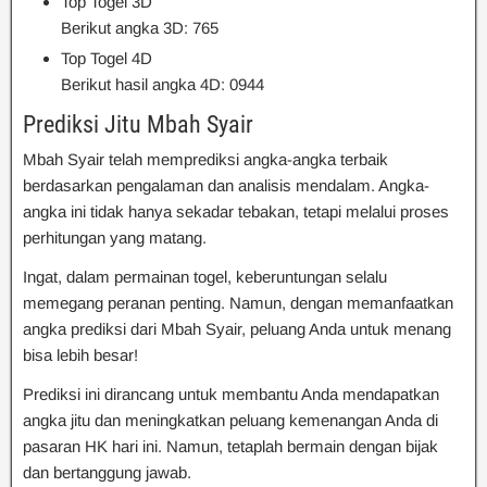
Top Togel 3D
Berikut angka 3D: 765
Top Togel 4D
Berikut hasil angka 4D: 0944
Prediksi Jitu Mbah Syair
Mbah Syair telah memprediksi angka-angka terbaik
berdasarkan pengalaman dan analisis mendalam. Angka-
angka ini tidak hanya sekadar tebakan, tetapi melalui proses
perhitungan yang matang.
Ingat, dalam permainan togel, keberuntungan selalu
memegang peranan penting. Namun, dengan memanfaatkan
angka prediksi dari Mbah Syair, peluang Anda untuk menang
bisa lebih besar!
Prediksi ini dirancang untuk membantu Anda mendapatkan
angka jitu dan meningkatkan peluang kemenangan Anda di
pasaran HK hari ini. Namun, tetaplah bermain dengan bijak
dan bertanggung jawab.