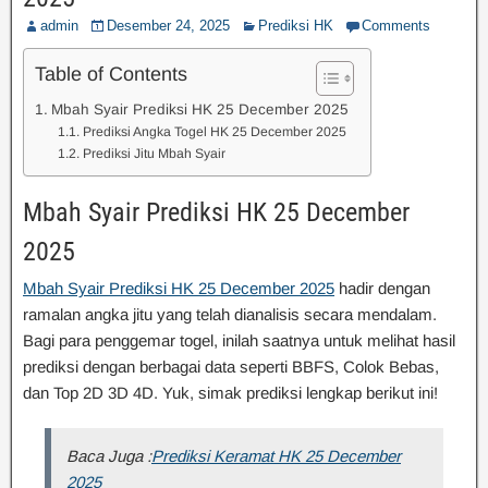
admin
Desember 24, 2025
Prediksi HK
Comments
Table of Contents
Mbah Syair Prediksi HK 25 December 2025
Prediksi Angka Togel HK 25 December 2025
Prediksi Jitu Mbah Syair
Mbah Syair Prediksi HK 25 December
2025
Mbah Syair Prediksi HK 25 December 2025
hadir dengan
ramalan angka jitu yang telah dianalisis secara mendalam.
Bagi para penggemar togel, inilah saatnya untuk melihat hasil
prediksi dengan berbagai data seperti BBFS, Colok Bebas,
dan Top 2D 3D 4D. Yuk, simak prediksi lengkap berikut ini!
Baca Juga :
Prediksi Keramat HK 25 December
2025