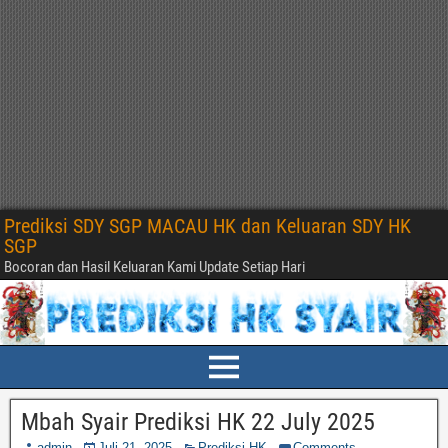
Prediksi SDY SGP MACAU HK dan Keluaran SDY HK
SGP
Bocoran dan Hasil Keluaran Kami Update Setiap Hari
Mbah Syair Prediksi HK 22 July 2025
admin
Juli 21, 2025
Prediksi HK
Comments