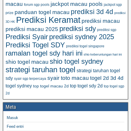
macau
jackpot macau pools
forum sgp pools
jackpot sgp
prediksi 3d 4d
panduan togel macau
prize
prediksi
Prediksi Keramat
prediksi macau
3D HK
prediksi sdy
prediksi macau 2025
prediksi sgp
prediksi sydney 2025
Prediksi Syair
Prediksi Togel SDY
prediksi togel singapore
ramalan togel sdy hari ini
shio keberuntungan hari ini
shio togel sydney
shio togel macau
strategi taruhan togel
strategi taruhan togel
syair toto macau
togel 2d 3d 4d
sdy
syair sgp terpercaya
togel sydney
top togel sdy 2d
top togel macau 2d
top togel sgp
2d
Meta
Masuk
Feed entri