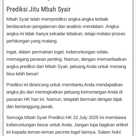
Prediksi Jitu Mbah Syair
Mbah Syair telah memprediksi angka-angka terbaik
berdasarkan pengalaman dan analisis mendalam. Angka-
angka ini tidak hanya sekadar tebakan, tetapi melalui proses
perhitungan yang matang.
Ingat, dalam permainan togel, keberuntungan selalu
memegang peranan penting. Namun, dengan memanfaatkan
angka prediksi dari Mbah Syair, peluang Anda untuk menang
bisa lebih besar!
Prediksi ini dirancang untuk membantu Anda mendapatkan
angka jitu dan meningkatkan peluang kemenangan Anda di
pasaran HK hari ini. Namun, tetaplah bermain dengan bijak
dan bertanggung jawab.
Semoga Mbah Syair Prediksi HK 22 July 2025 ini membawa
keberuntungan besar untuk Anda. Jangan lupa bagikan artikel
ini kepada teman-teman pecinta togel lainnya. Salam hoki!