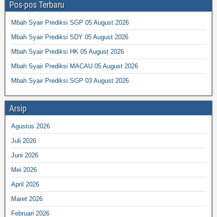
Pos-pos Terbaru
Mbah Syair Prediksi SGP 05 August 2026
Mbah Syair Prediksi SDY 05 August 2026
Mbah Syair Prediksi HK 05 August 2026
Mbah Syair Prediksi MACAU 05 August 2026
Mbah Syair Prediksi SGP 03 August 2026
Arsip
Agustus 2026
Juli 2026
Juni 2026
Mei 2026
April 2026
Maret 2026
Februari 2026