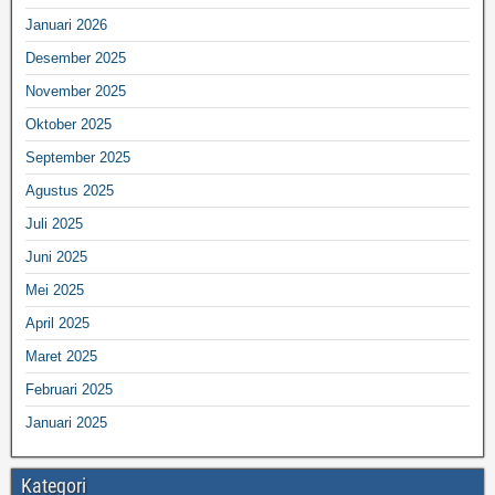
Januari 2026
Desember 2025
November 2025
Oktober 2025
September 2025
Agustus 2025
Juli 2025
Juni 2025
Mei 2025
April 2025
Maret 2025
Februari 2025
Januari 2025
Kategori