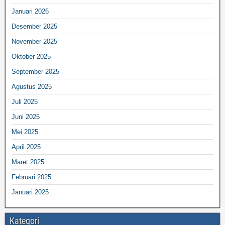
Januari 2026
Desember 2025
November 2025
Oktober 2025
September 2025
Agustus 2025
Juli 2025
Juni 2025
Mei 2025
April 2025
Maret 2025
Februari 2025
Januari 2025
Kategori