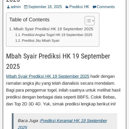
admin
September 18, 2025
Prediksi HK
Comments
Table of Contents
Mbah Syair Prediksi HK 19 September 2025
Prediksi Angka Togel HK 19 September 2025
Prediksi Jitu Mbah Syair
Mbah Syair Prediksi HK 19 September
2025
Mbah Syair Prediksi HK 19 September 2025
hadir dengan
ramalan angka jitu yang telah dianalisis secara mendalam.
Bagi para penggemar togel, inilah saatnya untuk melihat hasil
prediksi dengan berbagai data seperti BBFS, Colok Bebas,
dan Top 2D 3D 4D. Yuk, simak prediksi lengkap berikut ini!
Baca Juga :
Prediksi Keramat HK 19 September
2025