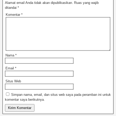
Alamat email Anda tidak akan dipublikasikan.
Ruas yang wajib
ditandai
*
Komentar
*
Nama
*
Email
*
Situs Web
Simpan nama, email, dan situs web saya pada peramban ini untuk
komentar saya berikutnya.