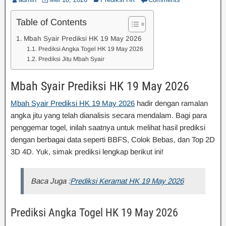
Table of Contents
Mbah Syair Prediksi HK 19 May 2026
Prediksi Angka Togel HK 19 May 2026
Prediksi Jitu Mbah Syair
Mbah Syair Prediksi HK 19 May 2026
Mbah Syair Prediksi HK 19 May 2026
hadir dengan ramalan
angka jitu yang telah dianalisis secara mendalam. Bagi para
penggemar togel, inilah saatnya untuk melihat hasil prediksi
dengan berbagai data seperti BBFS, Colok Bebas, dan Top 2D
3D 4D. Yuk, simak prediksi lengkap berikut ini!
Baca Juga :
Prediksi Keramat HK 19 May 2026
Prediksi Angka Togel HK 19 May 2026