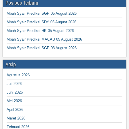
Pos-pos Terbaru
Mbah Syair Prediksi SGP 05 August 2026
Mbah Syair Prediksi SDY 05 August 2026
Mbah Syair Prediksi HK 05 August 2026
Mbah Syair Prediksi MACAU 05 August 2026
Mbah Syair Prediksi SGP 03 August 2026
Arsip
Agustus 2026
Juli 2026
Juni 2026
Mei 2026
April 2026
Maret 2026
Februari 2026