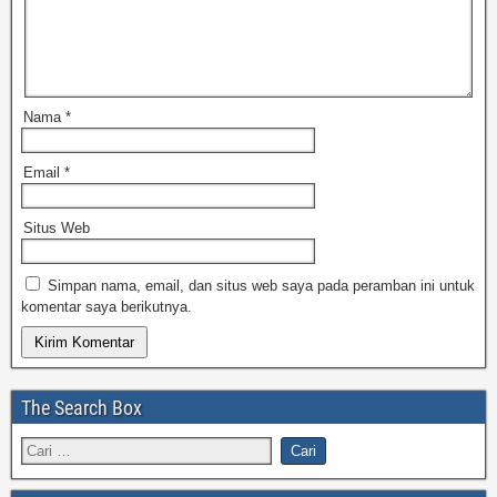
Nama
*
Email
*
Situs Web
Simpan nama, email, dan situs web saya pada peramban ini untuk
komentar saya berikutnya.
The Search Box