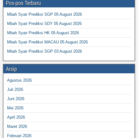
Pos-pos Terbaru
Mbah Syair Prediksi SGP 05 August 2026
Mbah Syair Prediksi SDY 05 August 2026
Mbah Syair Prediksi HK 05 August 2026
Mbah Syair Prediksi MACAU 05 August 2026
Mbah Syair Prediksi SGP 03 August 2026
Arsip
Agustus 2026
Juli 2026
Juni 2026
Mei 2026
April 2026
Maret 2026
Februari 2026