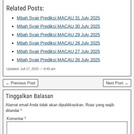
Related Posts:
Mbah Syair Prediksi MACAU 31 July 2025
Mbah Syair Prediksi MACAU 30 July 2025
Mbah Syair Prediksi MACAU 29 July 2025
Mbah Syair Prediksi MACAU 28 July 2025
Mbah Syair Prediksi MACAU 27 July 2025
Mbah Syair Prediksi MACAU 26 July 2025
Updated: Juli 17, 2025 — 8:40 am
← Previous Post
Next Post →
Tinggalkan Balasan
Alamat email Anda tidak akan dipublikasikan.
Ruas yang wajib
ditandai
*
Komentar
*