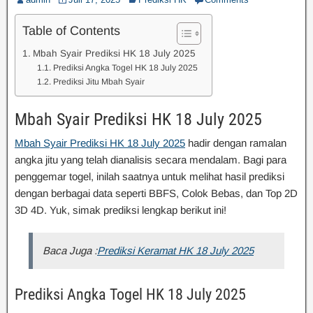
Table of Contents
Mbah Syair Prediksi HK 18 July 2025
Prediksi Angka Togel HK 18 July 2025
Prediksi Jitu Mbah Syair
Mbah Syair Prediksi HK 18 July 2025
Mbah Syair Prediksi HK 18 July 2025
hadir dengan ramalan
angka jitu yang telah dianalisis secara mendalam. Bagi para
penggemar togel, inilah saatnya untuk melihat hasil prediksi
dengan berbagai data seperti BBFS, Colok Bebas, dan Top 2D
3D 4D. Yuk, simak prediksi lengkap berikut ini!
Baca Juga :
Prediksi Keramat HK 18 July 2025
Prediksi Angka Togel HK 18 July 2025