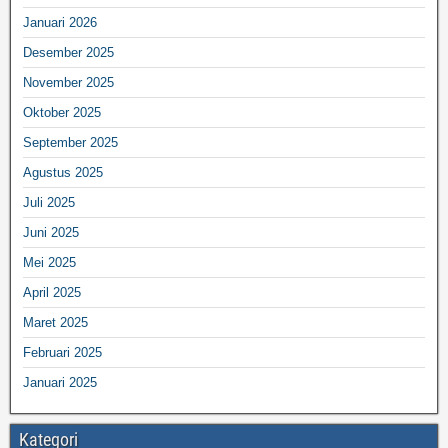
Januari 2026
Desember 2025
November 2025
Oktober 2025
September 2025
Agustus 2025
Juli 2025
Juni 2025
Mei 2025
April 2025
Maret 2025
Februari 2025
Januari 2025
Kategori