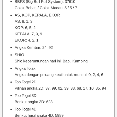
BBFS (Big Bull Full System): 37610
Colok Bebas / Colok Macau: 5 / 5 / 7
AS, KOP, KEPALA, EKOR
AS: 8, 1, 3
KOP: 6, 5, 2
KEPALA: 7, 0, 9
EKOR: 4, 2, 1
Angka Kembar: 24, 92
SHIO
Shio keberuntungan hari ini: Babi, Kambing
Angka Tolak
Angka dengan peluang kecil untuk muncul: 0, 2, 4, 6
Top Togel 2D
Pilihan angka 2D: 37, 99, 02, 39, 38, 68, 17, 10, 85, 94
Top Togel 3D
Berikut angka 3D: 623
Top Togel 4D
Berikut hasil angka 4D: 5989