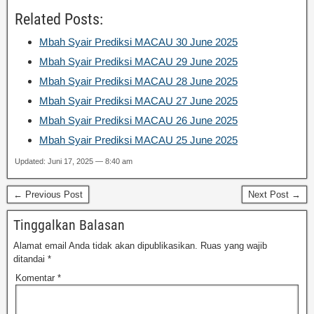
Related Posts:
Mbah Syair Prediksi MACAU 30 June 2025
Mbah Syair Prediksi MACAU 29 June 2025
Mbah Syair Prediksi MACAU 28 June 2025
Mbah Syair Prediksi MACAU 27 June 2025
Mbah Syair Prediksi MACAU 26 June 2025
Mbah Syair Prediksi MACAU 25 June 2025
Updated: Juni 17, 2025 — 8:40 am
← Previous Post
Next Post →
Tinggalkan Balasan
Alamat email Anda tidak akan dipublikasikan.
Ruas yang wajib
ditandai
*
Komentar
*