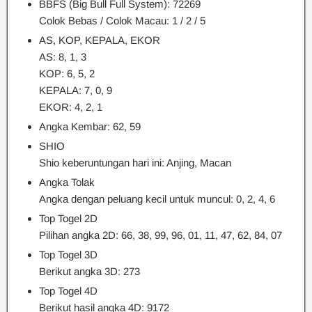
BBFS (Big Bull Full System): 72269
Colok Bebas / Colok Macau: 1 / 2 / 5
AS, KOP, KEPALA, EKOR
AS: 8, 1, 3
KOP: 6, 5, 2
KEPALA: 7, 0, 9
EKOR: 4, 2, 1
Angka Kembar: 62, 59
SHIO
Shio keberuntungan hari ini: Anjing, Macan
Angka Tolak
Angka dengan peluang kecil untuk muncul: 0, 2, 4, 6
Top Togel 2D
Pilihan angka 2D: 66, 38, 99, 96, 01, 11, 47, 62, 84, 07
Top Togel 3D
Berikut angka 3D: 273
Top Togel 4D
Berikut hasil angka 4D: 9172