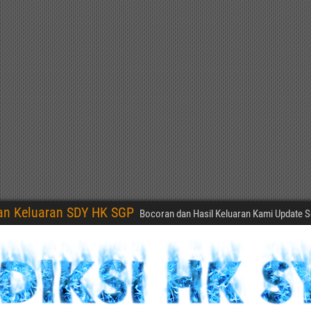
an Keluaran SDY HK SGP
Bocoran dan Hasil Keluaran Kami Update Se