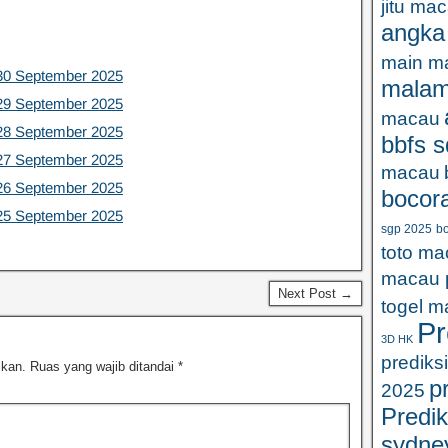
jitu ma
angka 
main m
30 September 2025
malam 
29 September 2025
macau
28 September 2025
bbfs s
27 September 2025
macau
26 September 2025
bocor
25 September 2025
sgp 2025
bo
toto ma
macau 
Next Post →
togel m
Pr
3D HK
prediks
ikan.
Ruas yang wajib ditandai
*
p
2025
Predik
sydne