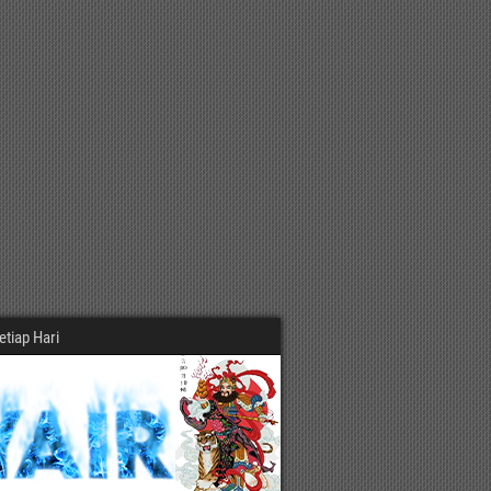
tiap Hari