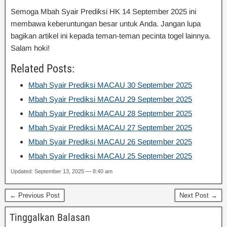
Semoga Mbah Syair Prediksi HK 14 September 2025 ini
membawa keberuntungan besar untuk Anda. Jangan lupa
bagikan artikel ini kepada teman-teman pecinta togel lainnya.
Salam hoki!
Related Posts:
Mbah Syair Prediksi MACAU 30 September 2025
Mbah Syair Prediksi MACAU 29 September 2025
Mbah Syair Prediksi MACAU 28 September 2025
Mbah Syair Prediksi MACAU 27 September 2025
Mbah Syair Prediksi MACAU 26 September 2025
Mbah Syair Prediksi MACAU 25 September 2025
Updated: September 13, 2025 — 8:40 am
← Previous Post
Next Post →
Tinggalkan Balasan