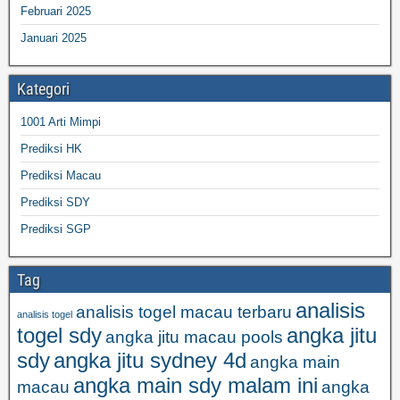
Februari 2025
Januari 2025
Kategori
1001 Arti Mimpi
Prediksi HK
Prediksi Macau
Prediksi SDY
Prediksi SGP
Tag
analisis
analisis togel macau terbaru
analisis togel
togel sdy
angka jitu
angka jitu macau pools
sdy
angka jitu sydney 4d
angka main
angka main sdy malam ini
macau
angka