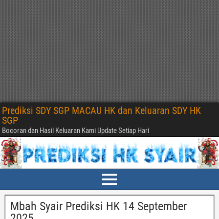
Prediksi SDY SGP MACAU HK dan Keluaran SDY HK
SGP
Bocoran dan Hasil Keluaran Kami Update Setiap Hari
Mbah Syair Prediksi HK 14 September
2025