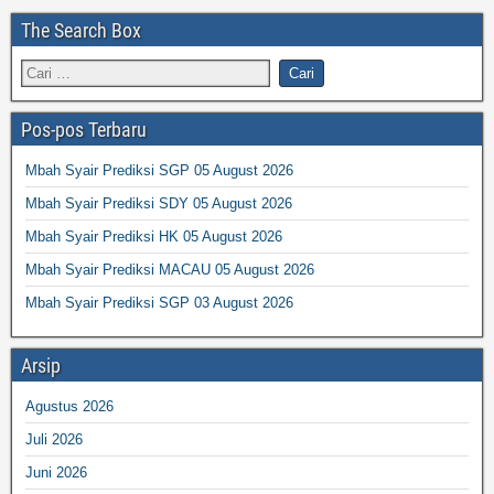
The Search Box
Pos-pos Terbaru
Mbah Syair Prediksi SGP 05 August 2026
Mbah Syair Prediksi SDY 05 August 2026
Mbah Syair Prediksi HK 05 August 2026
Mbah Syair Prediksi MACAU 05 August 2026
Mbah Syair Prediksi SGP 03 August 2026
Arsip
Agustus 2026
Juli 2026
Juni 2026