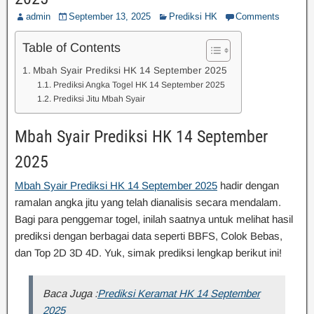
admin
September 13, 2025
Prediksi HK
Comments
Table of Contents
Mbah Syair Prediksi HK 14 September 2025
Prediksi Angka Togel HK 14 September 2025
Prediksi Jitu Mbah Syair
Mbah Syair Prediksi HK 14 September
2025
Mbah Syair Prediksi HK 14 September 2025
hadir dengan
ramalan angka jitu yang telah dianalisis secara mendalam.
Bagi para penggemar togel, inilah saatnya untuk melihat hasil
prediksi dengan berbagai data seperti BBFS, Colok Bebas,
dan Top 2D 3D 4D. Yuk, simak prediksi lengkap berikut ini!
Baca Juga :
Prediksi Keramat HK 14 September
2025