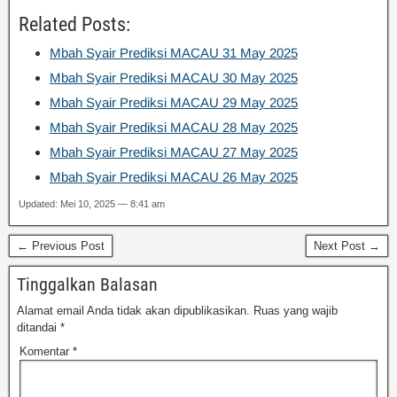
Related Posts:
Mbah Syair Prediksi MACAU 31 May 2025
Mbah Syair Prediksi MACAU 30 May 2025
Mbah Syair Prediksi MACAU 29 May 2025
Mbah Syair Prediksi MACAU 28 May 2025
Mbah Syair Prediksi MACAU 27 May 2025
Mbah Syair Prediksi MACAU 26 May 2025
Updated: Mei 10, 2025 — 8:41 am
← Previous Post
Next Post →
Tinggalkan Balasan
Alamat email Anda tidak akan dipublikasikan.
Ruas yang wajib
ditandai
*
Komentar
*