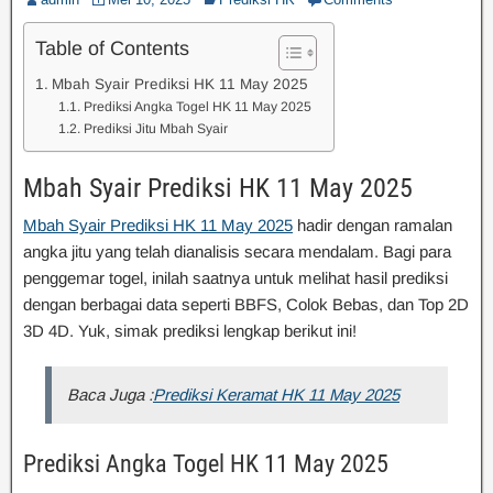
Table of Contents
Mbah Syair Prediksi HK 11 May 2025
Prediksi Angka Togel HK 11 May 2025
Prediksi Jitu Mbah Syair
Mbah Syair Prediksi HK 11 May 2025
Mbah Syair Prediksi HK 11 May 2025
hadir dengan ramalan
angka jitu yang telah dianalisis secara mendalam. Bagi para
penggemar togel, inilah saatnya untuk melihat hasil prediksi
dengan berbagai data seperti BBFS, Colok Bebas, dan Top 2D
3D 4D. Yuk, simak prediksi lengkap berikut ini!
Baca Juga :
Prediksi Keramat HK 11 May 2025
Prediksi Angka Togel HK 11 May 2025