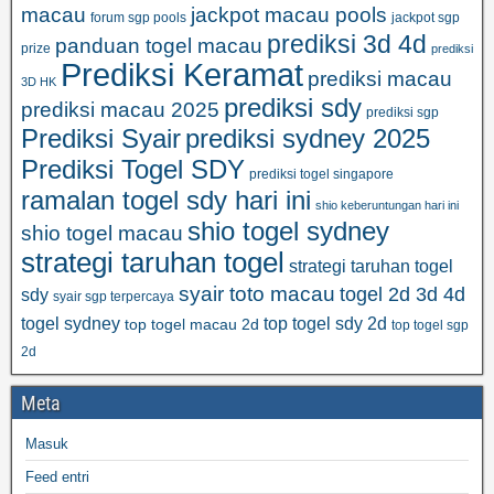
macau
jackpot macau pools
forum sgp pools
jackpot sgp
prediksi 3d 4d
panduan togel macau
prize
prediksi
Prediksi Keramat
prediksi macau
3D HK
prediksi sdy
prediksi macau 2025
prediksi sgp
prediksi sydney 2025
Prediksi Syair
Prediksi Togel SDY
prediksi togel singapore
ramalan togel sdy hari ini
shio keberuntungan hari ini
shio togel sydney
shio togel macau
strategi taruhan togel
strategi taruhan togel
syair toto macau
togel 2d 3d 4d
sdy
syair sgp terpercaya
togel sydney
top togel sdy 2d
top togel macau 2d
top togel sgp
2d
Meta
Masuk
Feed entri