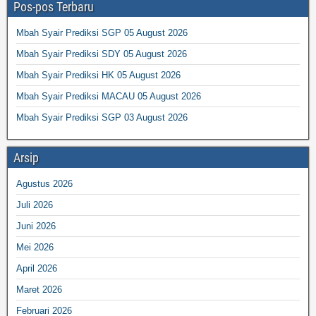
Pos-pos Terbaru
Mbah Syair Prediksi SGP 05 August 2026
Mbah Syair Prediksi SDY 05 August 2026
Mbah Syair Prediksi HK 05 August 2026
Mbah Syair Prediksi MACAU 05 August 2026
Mbah Syair Prediksi SGP 03 August 2026
Arsip
Agustus 2026
Juli 2026
Juni 2026
Mei 2026
April 2026
Maret 2026
Februari 2026