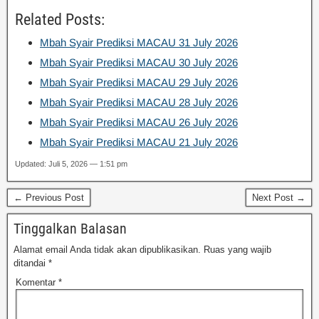
Related Posts:
Mbah Syair Prediksi MACAU 31 July 2026
Mbah Syair Prediksi MACAU 30 July 2026
Mbah Syair Prediksi MACAU 29 July 2026
Mbah Syair Prediksi MACAU 28 July 2026
Mbah Syair Prediksi MACAU 26 July 2026
Mbah Syair Prediksi MACAU 21 July 2026
Updated: Juli 5, 2026 — 1:51 pm
← Previous Post
Next Post →
Tinggalkan Balasan
Alamat email Anda tidak akan dipublikasikan.
Ruas yang wajib
ditandai
*
Komentar
*