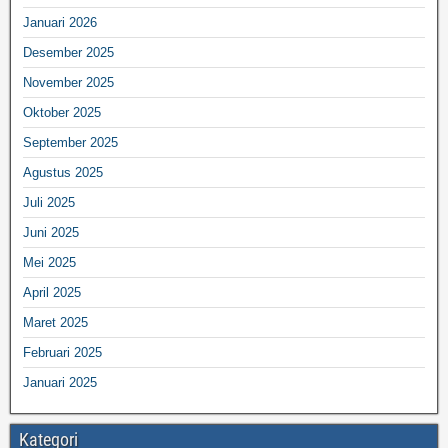
Januari 2026
Desember 2025
November 2025
Oktober 2025
September 2025
Agustus 2025
Juli 2025
Juni 2025
Mei 2025
April 2025
Maret 2025
Februari 2025
Januari 2025
Kategori