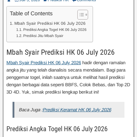
Table of Contents
Mbah Syair Prediksi HK 06 July 2026
Prediksi Angka Togel HK 06 July 2026
Prediksi Jitu Mbah Syair
Mbah Syair Prediksi HK 06 July 2026
Mbah Syair Prediksi HK 06 July 2026
hadir dengan ramalan
angka jitu yang telah dianalisis secara mendalam. Bagi para
penggemar togel, inilah saatnya untuk melihat hasil prediksi
dengan berbagai data seperti BBFS, Colok Bebas, dan Top 2D
3D 4D. Yuk, simak prediksi lengkap berikut ini!
Baca Juga :
Prediksi Keramat HK 06 July 2026
Prediksi Angka Togel HK 06 July 2026