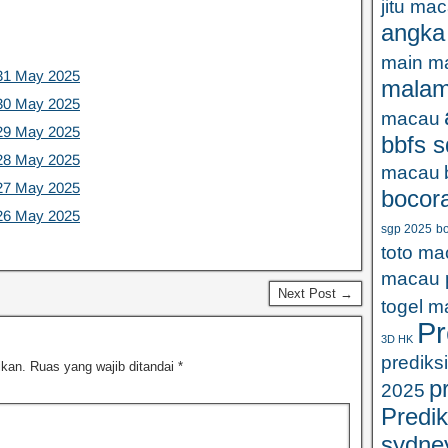
jitu ma
angka 
main m
31 May 2025
malam 
30 May 2025
macau
29 May 2025
bbfs s
28 May 2025
macau
27 May 2025
bocor
26 May 2025
sgp 2025
bo
toto ma
macau 
Next Post →
togel m
Pr
3D HK
prediks
ikan.
Ruas yang wajib ditandai
*
p
2025
Predik
sydne