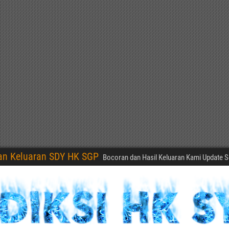
an Keluaran SDY HK SGP
Bocoran dan Hasil Keluaran Kami Update Se