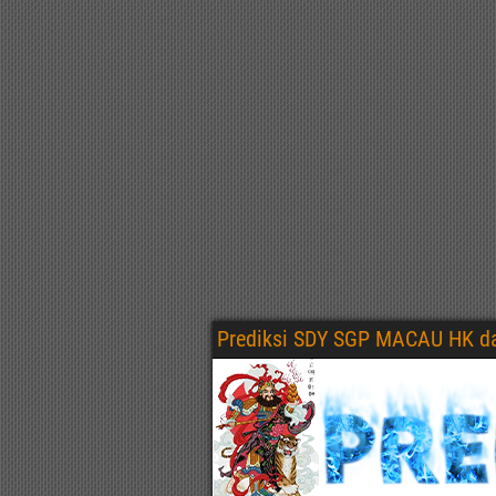
Prediksi SDY SGP MACAU HK d