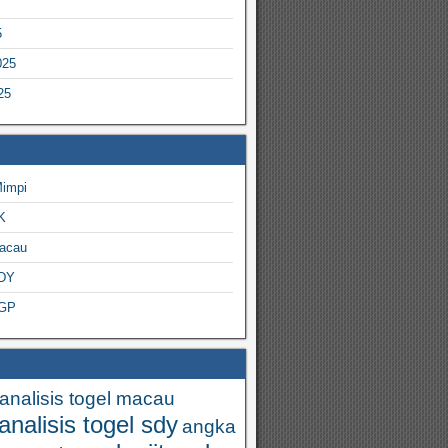
5
025
25
Mimpi
K
Macau
SDY
SGP
analisis togel macau
analisis togel sdy
angka