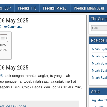
ksi SGP
Prediksi HK
Prediksi Macau
Prediksi Mbah Syair
The Sear
 06 May 2025
K
Comments
Pos-pos 
2025
Mbah Syai
 2025
Mbah Syai
Mbah Syair
 06 May 2025
Mbah Syai
25
hadir dengan ramalan angka jitu yang telah
Mbah Syai
ra penggemar togel, inilah saatnya untuk melihat
a seperti BBFS, Colok Bebas, dan Top 2D 3D 4D. Yuk,
Arsip
Agustus 2
 HK 06 May 2025