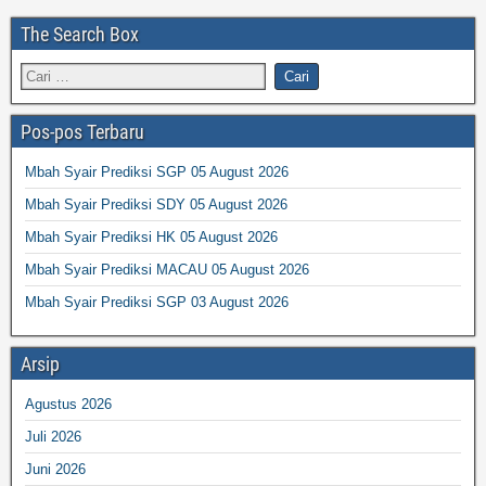
The Search Box
Pos-pos Terbaru
Mbah Syair Prediksi SGP 05 August 2026
Mbah Syair Prediksi SDY 05 August 2026
Mbah Syair Prediksi HK 05 August 2026
Mbah Syair Prediksi MACAU 05 August 2026
Mbah Syair Prediksi SGP 03 August 2026
Arsip
Agustus 2026
Juli 2026
Juni 2026