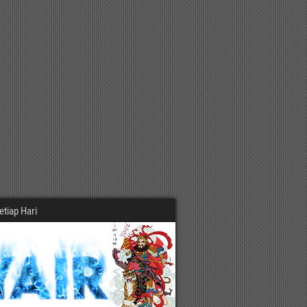
tiap Hari