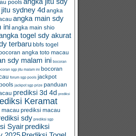
angka jitu sdy
cau pools
jitu sydney 4d
angka
angka main sdy
acau
ini
angka main shio
angka togel sdy akurat
dy terbaru
bbfs togel
bocoran angka toto macau
an sdy malam ini
bocoran
bocoran
coran sgp jitu malam ini
cau
jackpot
forum sgp pools
pools
panduan
jackpot sgp prize
prediksi 3d 4d
acau
prediksi
ediksi Keramat
i macau
prediksi macau
rediksi sdy
prediksi sgp
prediksi
si Syair
y 2025
Prediksi Togel