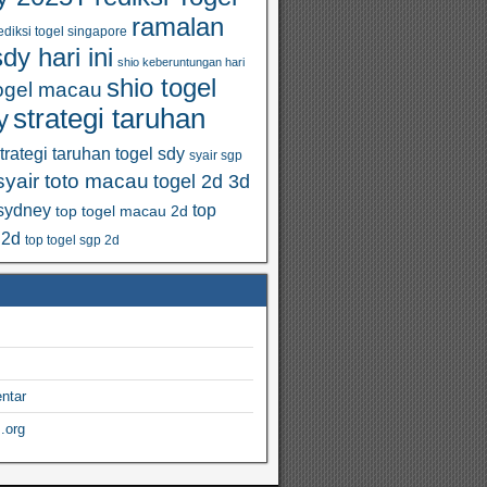
ramalan
ediksi togel singapore
dy hari ini
shio keberuntungan hari
shio togel
togel macau
strategi taruhan
y
trategi taruhan togel sdy
syair sgp
syair toto macau
togel 2d 3d
 sydney
top
top togel macau 2d
 2d
top togel sgp 2d
ntar
.org