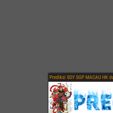
Prediksi SDY SGP MACAU HK d