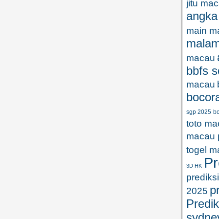
jitu ma
angka 
main m
malam 
macau
bbfs s
macau
bocor
sgp 2025
bo
toto ma
macau 
togel m
Pr
3D HK
prediks
p
2025
Predik
sydne